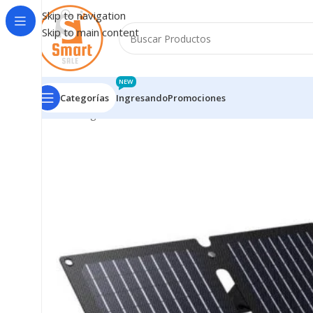
Skip to navigation
Skip to main content
NEW
Categorías
Ingresando
Promociones
Inicio
/
Ingresando
/
TRUST 25238 PANEL SOLAR ZUNY