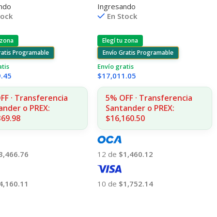
Ingresando
ndo
4015/4515 225.000 CPS
En Stock
tock
Elegí tu zona
 zona
Envío Gratis Programable
ratis Programable
Envío gratis
atis
$
17,011.05
9.45
5% OFF · Transferencia
FF · Transferencia
Santander o PREX:
ander o PREX:
$16,160.50
369.98
12 de
$1,460.12
3,466.76
10 de
$1,752.14
4,160.11
Añadir Al Carrito
 Al Carrito