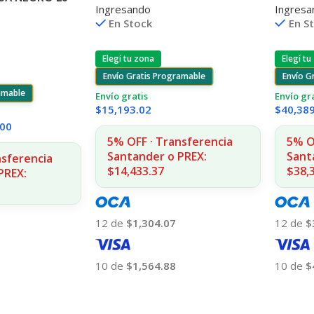
Ingresando
Ingresa
2020/2025/2030/2320 2.800
P4014/
.500 COPIAS
En Stock
En S
CPS CP
Elegí tu zona
Elegí tu
Envío Gratis Programable
Envío G
ramable
Envío gratis
Envío gr
$
15,193.02
$
40,38
.00
5% OFF · Transferencia
5% O
Santander o PREX:
Sant
nsferencia
$14,433.37
$38,
PREX:
12 de
$1,304.07
12 de
$
10 de
$1,564.88
10 de
$
Añadir Al Carrito
Añadir