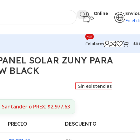
Online
Envios
En el di
HOT
$
0.
Celulares
 PANEL SOLAR ZUNY PARA
0W BLACK
Sin existencias
 Santander o PREX: $2,977.63
PRECIO
DESCUENTO