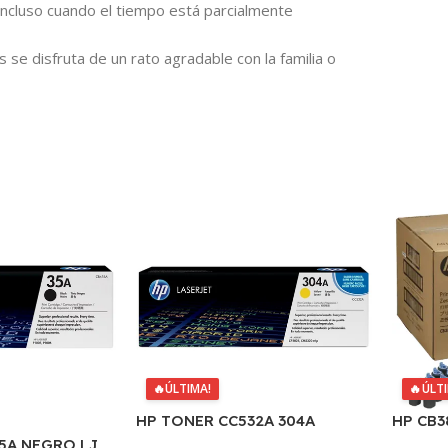
incluso cuando el tiempo está parcialmente
 se disfruta de un rato agradable con la familia o
🔥
ÚLTIMA!
🔥
ÚLT
HP TONER CC532A 304A
HP CB3
AMARILLO
MANTE
5A NEGRO LJ