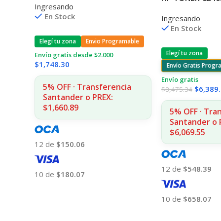
Ingresando
CPS 11A3540
P1005/P1006 1
En Stock
Ingresando
En Stock
Elegí tu zona
Envio Programable
Elegí tu zona
Envío gratis desde $2.000
$
1,748.30
Envío Gratis Prog
Envío gratis
5% OFF · Transferencia
$
6,389
$
8,475.34
Santander o PREX:
$1,660.89
5% OFF · Tra
Santander o 
$6,069.55
12 de
$150.06
12 de
$548.39
10 de
$180.07
Añadir Al Carrito
10 de
$658.07
Añadir Al Carrito