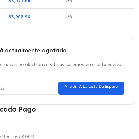
$
3,071.66
2%
$
3,008.98
4%
tá actualmente agotado.
e tu correo electrónico y te avisaremos en cuanto vuelva
Añadir A La Lista De Espera
cado Pago
·
Recargo 3.00%