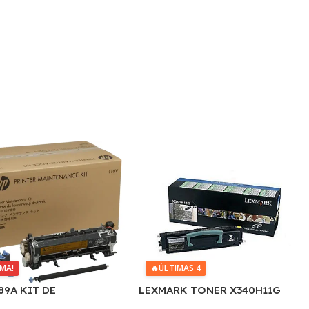
🔥
ÚLTIMAS 4
IMA!
LEXMARK TONER X340H11G
89A KIT DE
NEGRO X342 6.000 COPIAS CP
NIMIENTO