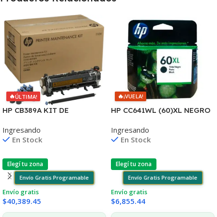
🔥
🔥
¡VUELA!
ÚLTIMA!
HP CC641WL (60)XL NEGRO
HP CB389A KIT DE
D2530/60
MANTENIMIENTO
Ingresando
Ingresando
F4580/F4280/F4480/D110
P4014/4015/4515 225.000
En Stock
En Stock
CPS
Elegí tu zona
Elegí tu zona
Envío Gratis Programable
Envío Gratis Programable
Envío gratis
Envío gratis
$
6,855.44
$
40,389.45