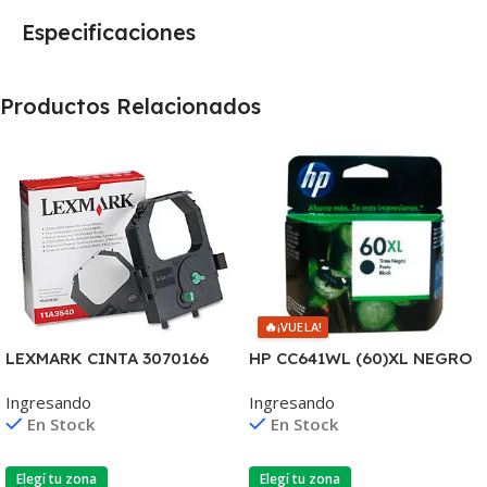
Especificaciones
Productos Relacionados
🔥
¡VUELA!
LEXMARK CINTA 3070166
HP CC641WL (60)XL NEGRO
2380/2390/2480/2580
D2530/60
Ingresando
Ingresando
4.000 CPS 11A3540
F4580/F4280/F4480/D110
En Stock
En Stock
Elegí tu zona
Elegí tu zona