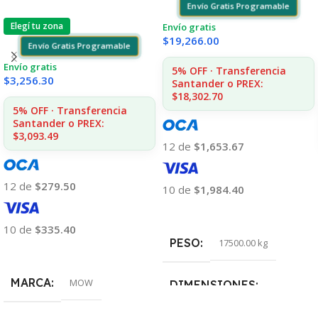
Envío Gratis Programable
Elegí tu zona
Envío gratis
$
19,266.00
Envío Gratis Programable
Envío gratis
5% OFF · Transferencia
$
3,256.30
Santander o PREX:
$18,302.70
5% OFF · Transferencia
Santander o PREX:
$3,093.49
12 de
$1,653.67
12 de
$279.50
10 de
$1,984.40
Añadir Al Carrito
10 de
$335.40
PESO
17500.00 kg
Añadir Al Carrito
MARCA
MOW
DIMENSIONES