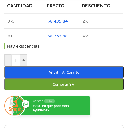
CANTIDAD
PRECIO
DESCUENTO
3-5
$
8,435.84
2%
6+
$
8,263.68
4%
Hay existencias
-
+
Añadir Al Carrito
Comprar YA!
Ventas
Online
Hola, en que podemos
ayudarte?