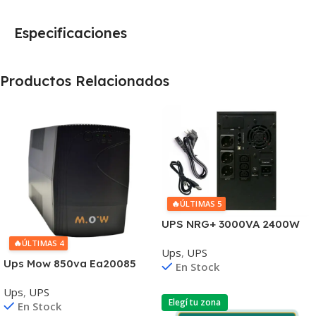
Especificaciones
Productos Relacionados
🔥
ÚLTIMAS 5
UPS NRG+ 3000VA 2400W
Pantalla LCD
🔥
ÚLTIMAS 4
Ups
,
UPS
Ups Mow 850va Ea20085
En Stock
220v 2 Schuko
Ups
,
UPS
Elegí tu zona
En Stock