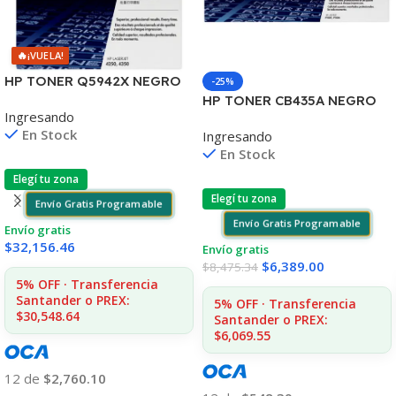
🔥
¡VUELA!
HP TONER Q5942X NEGRO
-25%
LJ 4240/4250/4350 20.000
HP TONER CB435A NEGRO
Ingresando
COPIAS (D)
LJ P1005/P1006 1.500
En Stock
Ingresando
COPIAS
En Stock
Elegí tu zona
Elegí tu zona
Envío Gratis Programable
Envío Gratis Programable
Envío gratis
$
32,156.46
Envío gratis
$
6,389.00
$
8,475.34
5% OFF · Transferencia
Santander o PREX:
5% OFF · Transferencia
$30,548.64
Santander o PREX:
$6,069.55
12 de
$2,760.10