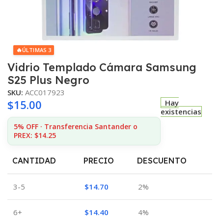
🔥
ÚLTIMAS 3
Vidrio Templado Cámara Samsung
S25 Plus Negro
SKU:
ACC017923
$
15.00
Hay
existencias
5% OFF · Transferencia Santander o
PREX: $14.25
CANTIDAD
PRECIO
DESCUENTO
3-5
$
14.70
2%
6+
$
14.40
4%