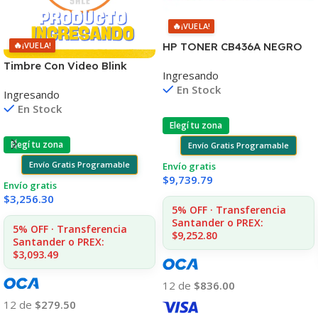
🔥
¡VUELA!
🔥
HP TONER CB436A NEGRO
¡VUELA!
LJ P1505/1505S/1120/1522
Timbre Con Video Blink
Ingresando
2.000 COPIAS
Visión Nocturna Wifi 1080p
En Stock
Ingresando
En Stock
Elegí tu zona
Elegí tu zona
Envío Gratis Programable
Envío Gratis Programable
Envío gratis
$
9,739.79
Envío gratis
$
3,256.30
5% OFF · Transferencia
Santander o PREX:
5% OFF · Transferencia
$9,252.80
Santander o PREX:
$3,093.49
12 de
$836.00
12 de
$279.50