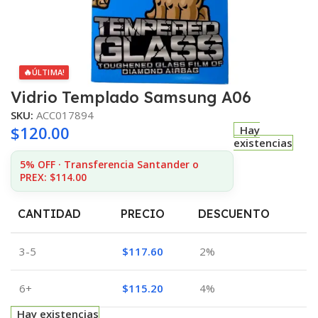
🔥
ÚLTIMA!
Vidrio Templado Samsung A06
SKU:
ACC017894
$
120.00
Hay
existencias
5% OFF · Transferencia Santander o
PREX: $114.00
CANTIDAD
PRECIO
DESCUENTO
3-5
$
117.60
2%
6+
$
115.20
4%
Hay existencias