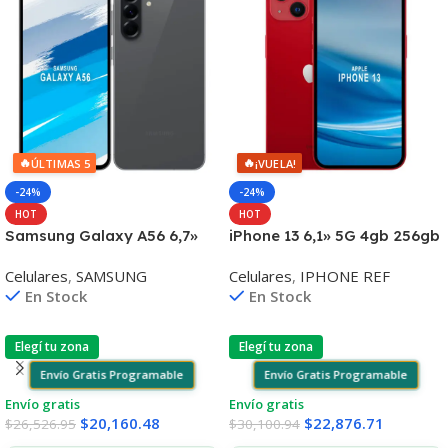
🔥
🔥
ÚLTIMAS 5
¡VUELA!
-24%
-24%
HOT
HOT
Samsung Galaxy A56 6,7»
iPhone 13 6,1» 5G 4gb 256gb
5G 8gb 256gb Triple Cam
Dual Cam 12mp
Celulares
,
SAMSUNG
Celulares
,
IPHONE REF
50mp
En Stock
En Stock
Elegí tu zona
Elegí tu zona
Envío Gratis Programable
Envío Gratis Programable
Envío gratis
Envío gratis
$
20,160.48
$
22,876.71
$
26,526.95
$
30,100.94