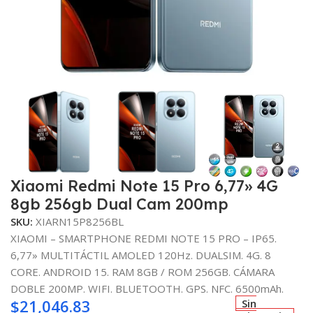
Xiaomi Redmi Note 15 Pro 6,77» 4G
8gb 256gb Dual Cam 200mp
SKU:
XIARN15P8256BL
XIAOMI – SMARTPHONE REDMI NOTE 15 PRO – IP65.
6,77» MULTITÁCTIL AMOLED 120Hz. DUALSIM. 4G. 8
CORE. ANDROID 15. RAM 8GB / ROM 256GB. CÁMARA
DOBLE 200MP. WIFI. BLUETOOTH. GPS. NFC. 6500mAh.
$
21,046.83
Sin