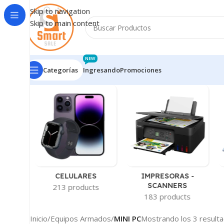
Skip to navigation
Skip to main content
NEW
Categorías
Ingresando
Promociones
-
CELULARES
IMPRESORAS -
AS
SCANNERS
213 products
ts
183 products
Inicio
/
Equipos Armados
/
MINI PC
Mostrando los 3 result