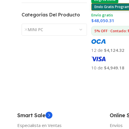
Envío Gratis Progra
Categorías Del Producto
Envío gratis
$
48,050.31
MINI PC
5% OFF · Contado: 
12 de
$4,124.32
10 de
$4,949.18
Añadir Al Carrito
Smart Sale
Online 
Especialista en Ventas
Envíos