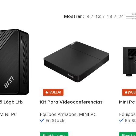
Mostrar
9
12
18
24
🔥
¡VUELA!
🔥
¡VUE
I5 16gb 1tb
Kit Para Videoconferencias
Mini Pc
Lenovo 10,1» Táctil Core I5 8gb
Core I7
MINI PC
Equipos Armados
,
MINI PC
Equipo
256gb Win10
En Stock
En S
Elegí tu zona
Elegí tu