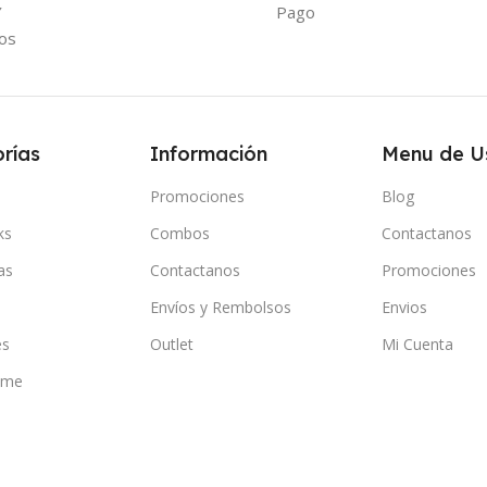
Y
Pago
os
rías
Información
Menu de U
Promociones
Blog
ks
Combos
Contactanos
as
Contactanos
Promociones
Envíos y Rembolsos
Envios
es
Outlet
Mi Cuenta
ome