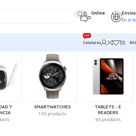
Online
Envios
En el di
HOT
$
0.
Celulares
DAD Y
SMARTWATCHES
TABLETS - E
NCIA
READERS
103 products
ducts
60 products