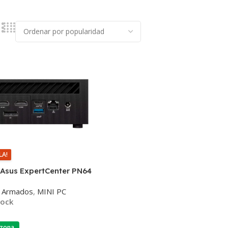
LA!
 Asus ExpertCenter PN64
s Armados
,
MINI PC
tock
 zona