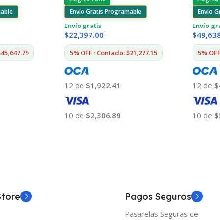
mable
Envío Gratis Programable
Envío G
Envío gratis
Envío gr
$
22,397.00
$
49,63
$45,647.79
5% OFF · Contado: $21,277.15
5% OFF 
12 de
$1,922.41
12 de
$
10 de
$2,306.89
10 de
$
Añadir Al Carrito
Añadir
Store
Pagos Seguros
Pasarelas Seguras de