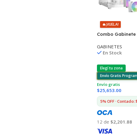
🔥
¡VUELA!
Combo Gabinete
Refrigeración Líq
GABINETES
Light Base 900 F
En Stock
360mm Blanco
Elegí tu zona
Envío Gratis Progra
Envío gratis
$
25,653.00
5% OFF · Contado: 
12 de
$2,201.88