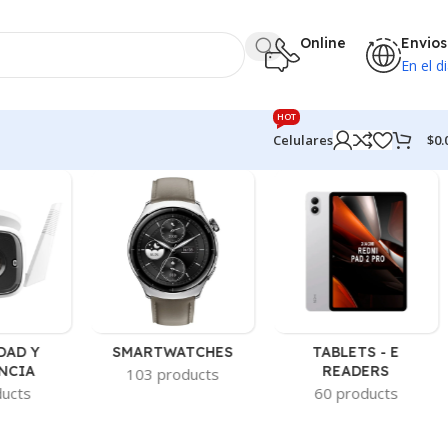
Online
Envios
En el di
HOT
$
0.
Celulares
DAD Y
SMARTWATCHES
TABLETS - E
NCIA
READERS
103 products
ducts
60 products