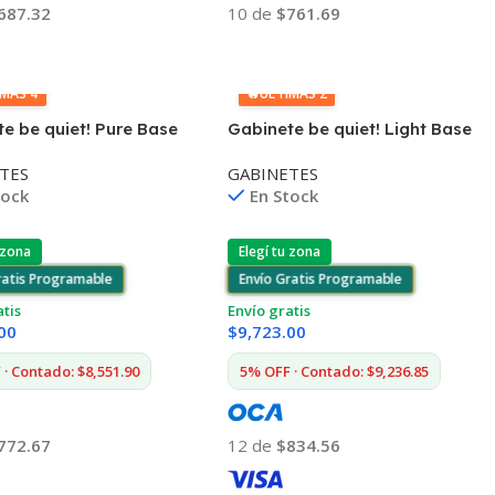
10 de
$761.69
687.32
Añadir Al Carrito
 Al Carrito
IMAS 4
🔥
ÚLTIMAS 2
e be quiet! Pure Base
Gabinete be quiet! Light Base
 Blanco
600 DX ATX ARGB Negro
TES
GABINETES
tock
En Stock
 zona
Elegí tu zona
ratis Programable
Envío Gratis Programable
atis
Envío gratis
00
$
9,723.00
· Contado: $8,551.90
5% OFF · Contado: $9,236.85
772.67
12 de
$834.56