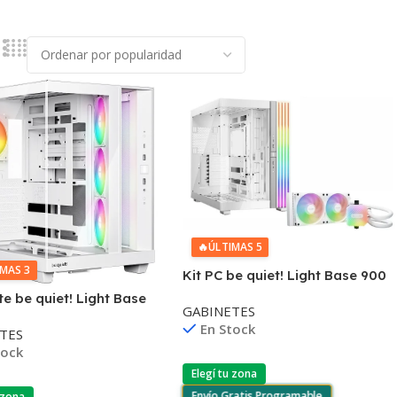
🔥
ÚLTIMAS 5
IMAS 3
Kit PC be quiet! Light Base 900
DX Blanco y Water Cooler Light
e be quiet! Light Base
GABINETES
Loop 240mm
 ATX Blanco ARGB
En Stock
TES
tock
Elegí tu zona
Envío Gratis Programable
 zona