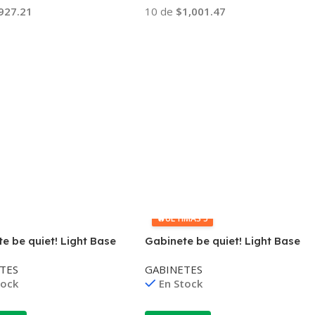
927.21
10 de
$1,001.47
 Al Carrito
Añadir Al Carrito
🔥
ÚLTIMAS 5
e be quiet! Light Base
Gabinete be quiet! Light Base
 ATX ARGB Blanco
900 DX ATX ARGB Negro
TES
GABINETES
tock
En Stock