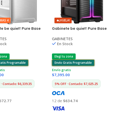
🔥
¡VUELA!
IMAS 4
Gabinete be quiet! Pure Base
e be quiet! Pure Base
501 DX
rflow Window ATX Blanco
GABINETES
TES
En Stock
tock
Elegí tu zona
 zona
Envío Gratis Programable
ratis Programable
Envío gratis
atis
$
7,395.00
00
5% OFF · Contado: $7,025.25
· Contado: $6,339.35
12 de
$634.74
572.77