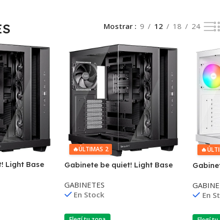
ES
Mostrar
9
12
18
24
🔥
ÚLTIMAS 2
🔥
ÚLT
! Light Base
Gabinete be quiet! Light Base
Gabinet
500 LX ATX Negro
500 LX
GABINETES
GABINE
En Stock
En S
Elegí tu zona
Elegí tu