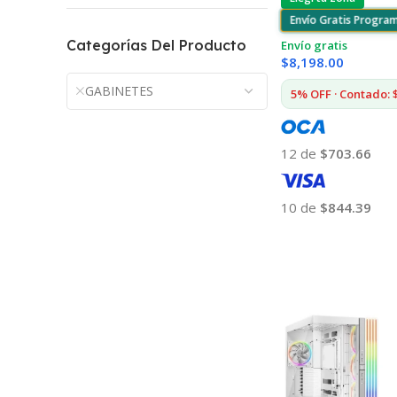
Envío Gratis Progra
Categorías Del Producto
Envío gratis
$
8,198.00
GABINETES
5% OFF · Contado: 
12 de
$703.66
10 de
$844.39
Añadir Al Carrito