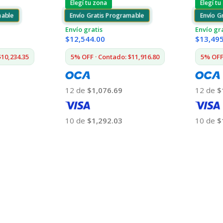
Elegí tu zona
Elegí tu
mable
Envío Gratis Programable
Envío G
Envío gratis
Envío gr
$
12,544.00
$
13,49
$10,234.35
5% OFF · Contado: $11,916.80
5% OFF 
12 de
$1,076.69
12 de
$
10 de
$1,292.03
10 de
$
Añadir Al Carrito
Añadir