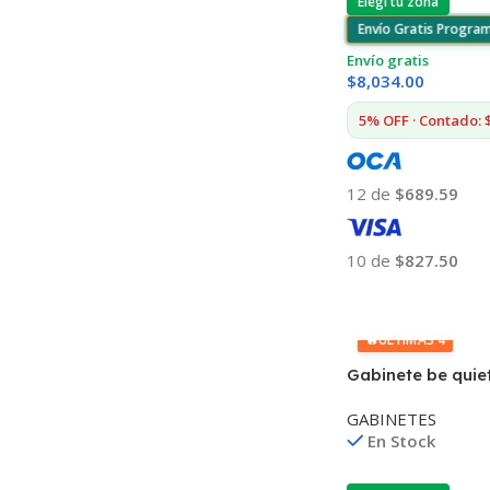
Elegí tu zona
Envío Gratis Progra
Envío gratis
$
8,034.00
5% OFF · Contado: 
12 de
$689.59
10 de
$827.50
Añadir Al Carrito
🔥
ÚLTIMAS 4
Gabinete be quiet
600 DX ATX ARGB
GABINETES
En Stock