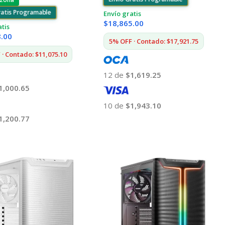
ratis Programable
Envío gratis
$
18,865.00
atis
8.00
5% OFF · Contado: $17,921.75
· Contado: $11,075.10
12 de
$1,619.25
1,000.65
10 de
$1,943.10
1,200.77
Añadir Al Carrito
 Al Carrito