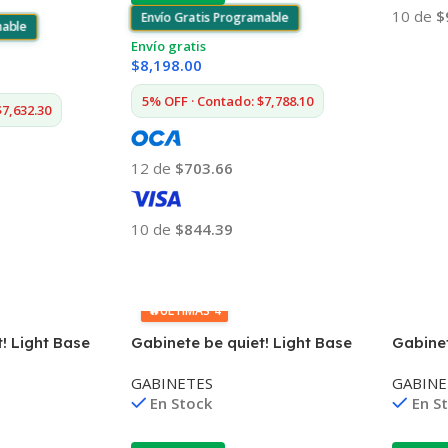
10 de
$
Envío Gratis Programable
mable
Envío gratis
Añadir
$
8,198.00
5% OFF · Contado: $7,788.10
$7,632.30
12 de
$703.66
10 de
$844.39
Añadir Al Carrito
🔥
ÚLTIMAS 4
! Light Base
Gabinete be quiet! Light Base
Gabinet
 Blanco
600 LX ATX ARGB Negro
600 LX
GABINETES
GABINE
En Stock
En S