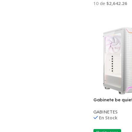
10 de
$2,642.26
Añadir Al Carrito
Gabinete be quie
501 DX blanco
GABINETES
En Stock