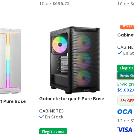
10 de
$636.75
10 de
$
Añadir Al Carrito
Añadir
🔥
ÚLT
Gabinet
501 LX
GABINE
En S
Elegí tu
Envío G
Envío gr
$
9,002.
Gabinete be quiet! Pure Base
5% OFF 
t! Pure Base
501 LX
GABINETES
En Stock
12 de
$
Elegí tu zona