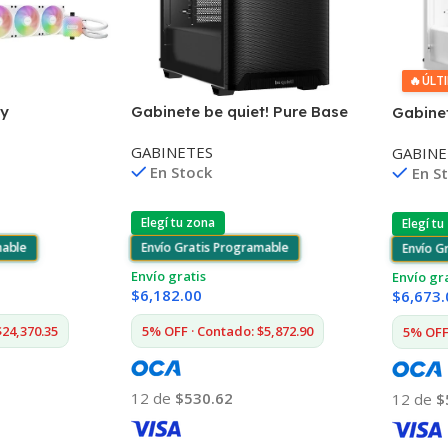
🔥
ÚLT
 y
Gabinete be quiet! Pure Base
Gabinet
uida be quiet!
501 Airflow Window ATX Negro
501 Ai
GABINETES
GABINE
X + Light Loop
En Stock
En S
Elegí tu zona
Elegí tu
mable
Envío Gratis Programable
Envío G
Envío gratis
Envío gr
$
6,182.00
$
6,673.
$24,370.35
5% OFF · Contado: $5,872.90
5% OFF 
12 de
$530.62
12 de
$