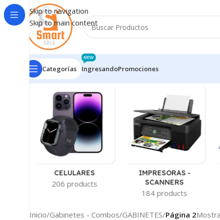
Skip to navigation
Skip to main content
NEW
Categorías
Ingresando
Promociones
-
CELULARES
IMPRESORAS -
AS
SCANNERS
206 products
ts
184 products
Inicio
/
Gabinetes - Combos
/
GABINETES
/
Página 2
Mostra