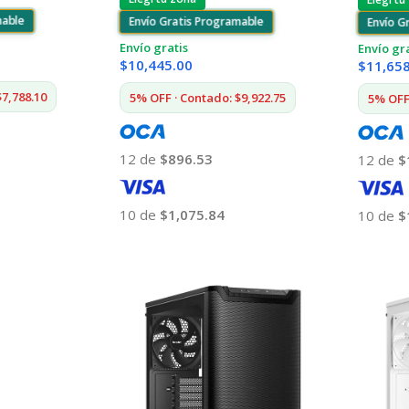
mable
Envío Gratis Programable
Envío G
Envío gratis
Envío gr
$
10,445.00
$
11,65
$7,788.10
5% OFF · Contado: $9,922.75
5% OFF 
12 de
$896.53
12 de
$
10 de
$1,075.84
10 de
$
Añadir Al Carrito
Añadir