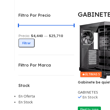
GABINET
Filtro Por Precio
Precio:
$4,440
—
$25,710
Filtrar
Filtro Por Marca
🔥
ÚLTIMAS 5
Gabinete be quiet
Stock
500 ATX Negro
GABINETES
En Oferta
En Stock
En Stock
Elegí tu zona