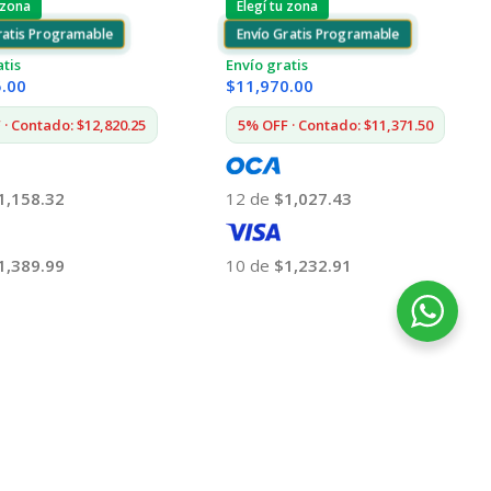
 zona
Elegí tu zona
ratis Programable
Envío Gratis Programable
atis
Envío gratis
5.00
$
11,970.00
· Contado: $12,820.25
5% OFF · Contado: $11,371.50
1,158.32
12 de
$1,027.43
1,389.99
10 de
$1,232.91
 Al Carrito
Añadir Al Carrito