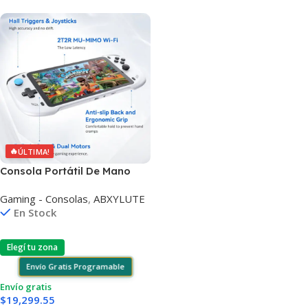
🔥
ÚLTIMA!
Consola Portátil De Mano
Abxylute Gaming 7″ 4gb
Gaming - Consolas
,
ABXYLUTE
64gb
En Stock
Elegí tu zona
Envío Gratis Programable
Envío gratis
$
19,299.55