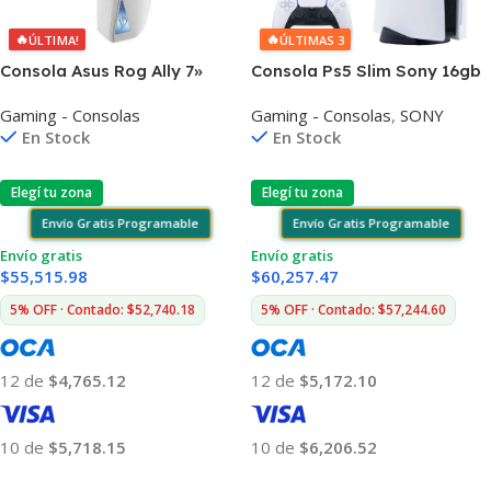
🔥
🔥
ÚLTIMA!
ÚLTIMAS 3
Consola Asus Rog Ally 7»
Consola Ps5 Slim Sony 16gb
16gb 512gb Win11
1tb Blu-ray Dvd Astro Bot +
Gaming - Consolas
Gaming - Consolas
,
SONY
Gran Turismo 7
En Stock
En Stock
Elegí tu zona
Elegí tu zona
Envío Gratis Programable
Envío Gratis Programable
Envío gratis
Envío gratis
$
55,515.98
$
60,257.47
5% OFF · Contado: $52,740.18
5% OFF · Contado: $57,244.60
12 de
$4,765.12
12 de
$5,172.10
10 de
$5,718.15
10 de
$6,206.52
Añadir Al Carrito
Añadir Al Carrito