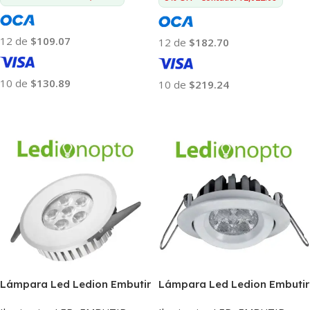
12 de
$109.07
12 de
$182.70
10 de
$130.89
10 de
$219.24
Añadir Al Carrito
Añadir Al Carrito
Lámpara Led Ledion Embutir
Lámpara Led Ledion Embutir
20w 3000k Aro Blanco 60°
15w 3000k Aro Blanco 38°