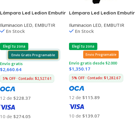
Lámpara Led Ledion Embutir
Lámpara Led Ledion Embutir
9w x3 3000k Dimerizable
9w 3000k Dimerizable Chip
Iluminacion LED
,
EMBUTIR
Iluminacion LED
,
EMBUTIR
Chip Hr
Hr
En Stock
En Stock
Elegí tu zona
Elegí tu zona
Envío Gratis Programable
Envio Programable
Envío gratis desde $2.000
Envío gratis
$
1,350.17
$
2,660.64
5% OFF · Contado: $1,282.67
5% OFF · Contado: $2,527.61
12 de
$115.89
12 de
$228.37
10 de
$139.07
10 de
$274.05
Añadir Al Carrito
Añadir Al Carrito