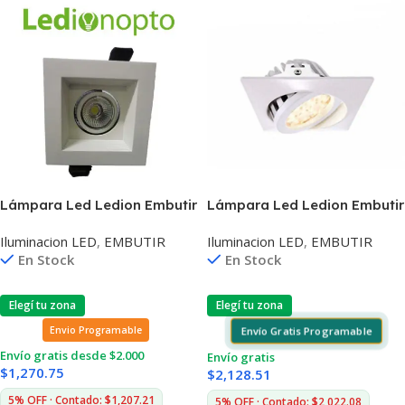
Lámpara Led Ledion Embutir
Lámpara Led Ledion Embutir
9w 4000k Dimerizable Chip
20w 3000k
Iluminacion LED
,
EMBUTIR
Iluminacion LED
,
EMBUTIR
Hr
En Stock
En Stock
Elegí tu zona
Elegí tu zona
Envío Gratis Programable
Envio Programable
Envío gratis desde $2.000
Envío gratis
$
1,270.75
$
2,128.51
5% OFF · Contado: $1,207.21
5% OFF · Contado: $2,022.08