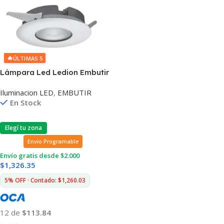
🔥
ÚLTIMAS 5
Lámpara Led Ledion Embutir
15w 3000k Aro Blanco 140°
Iluminacion LED
,
EMBUTIR
En Stock
Elegí tu zona
Envio Programable
Envío gratis desde $2.000
$
1,326.35
5% OFF · Contado: $1,260.03
12 de
$113.84