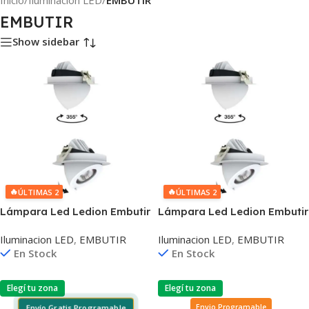
Inicio
/
Iluminacion LED
/
EMBUTIR
EMBUTIR
Show sidebar
🔥
🔥
ÚLTIMAS 2
ÚLTIMAS 2
Lámpara Led Ledion Embutir
Lámpara Led Ledion Embutir
10w 3000k Dimerizable Chip
10w 4000k Dimerizable Chip
Iluminacion LED
,
EMBUTIR
Iluminacion LED
,
EMBUTIR
Hr
Hr
En Stock
En Stock
Elegí tu zona
Elegí tu zona
Envío Gratis Programable
Envio Programable