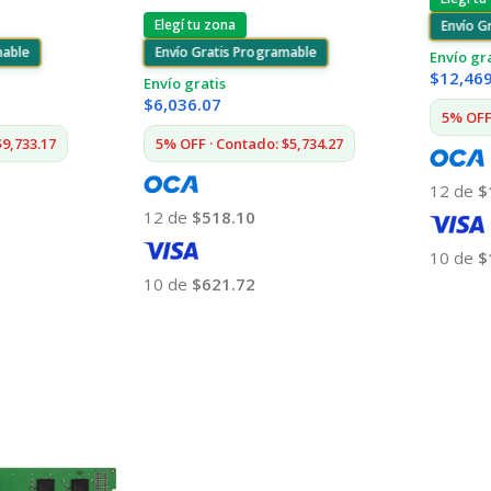
Elegí tu zona
Envío G
mable
Envío Gratis Programable
Envío gr
$
12,46
Envío gratis
$
6,036.07
5% OFF 
$9,733.17
5% OFF · Contado: $5,734.27
12 de
$
12 de
$518.10
10 de
$
10 de
$621.72
Añadir
Añadir Al Carrito