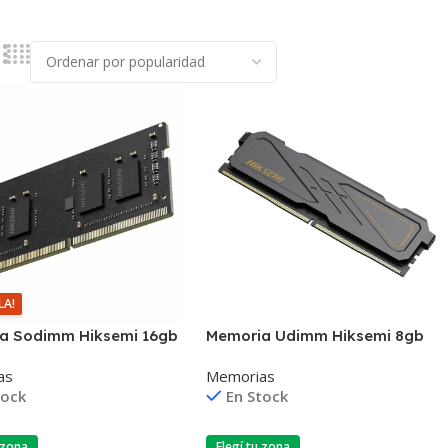
LA!
a Sodimm Hiksemi 16gb
Memoria Udimm Hiksemi 8gb
200mhz
Ddr4 3200mhz
as
Memorias
tock
En Stock
 zona
Elegí tu zona