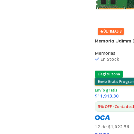
🔥
ÚLTIMAS 3
Memoria Udimm D
16gb 3200mhz
Memorias
En Stock
Elegí tu zona
Envío Gratis Progra
Envío gratis
$
11,913.30
5% OFF · Contado: 
12 de
$1,022.56