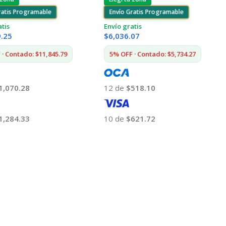
ratis Programable
Envío Gratis Programable
atis
Envío gratis
9.25
$
6,036.07
· Contado: $11,845.79
5% OFF · Contado: $5,734.27
1,070.28
12 de
$518.10
1,284.33
10 de
$621.72
 Al Carrito
Añadir Al Carrito