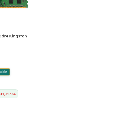
dr4 Kingston
mable
$11,317.64