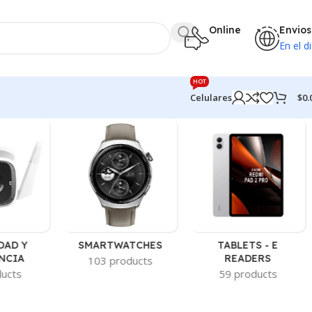
Online
Envios
En el di
HOT
$
0.
Celulares
DAD Y
SMARTWATCHES
TABLETS - E
NCIA
READERS
103 products
ducts
59 products