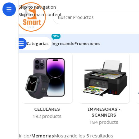
Skip to navigation
Skip to main content
NEW
Categorías
Ingresando
Promociones
-
CELULARES
IMPRESORAS -
AS
SCANNERS
192 products
ts
184 products
Inicio
/
Memorias
Mostrando los 5 resultados