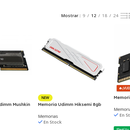
Mostrar
9
12
18
24
🔥
¡VUE
Memori
NEW
Ddr4 3
dimm Mushkin
Memoria Udimm Hiksemi 8gb
Memori
3200mhz
Ddr4 3200mhz
En S
Memorias
En Stock
Elegí tu