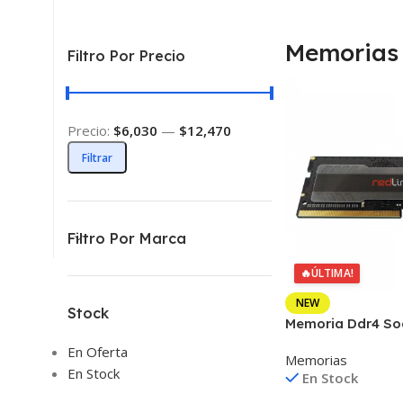
Memorias
Filtro Por Precio
Precio:
$6,030
—
$12,470
Filtrar
Filtro Por Marca
🔥
ÚLTIMA!
NEW
Stock
Memoria Ddr4 So
16gb Pc4-3200 
En Oferta
Memorias
En Stock
En Stock