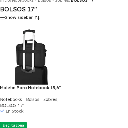
Inicio
/
Notebooks - Bolsos - Sobres
/
BOLSOS 17"
BOLSOS 17"
Show sidebar
Maletín Para Notebook 15,6″
Targus Clasic Slim Tct027us
Notebooks - Bolsos - Sobres
,
BOLSOS 17"
En Stock
Elegí tu zona