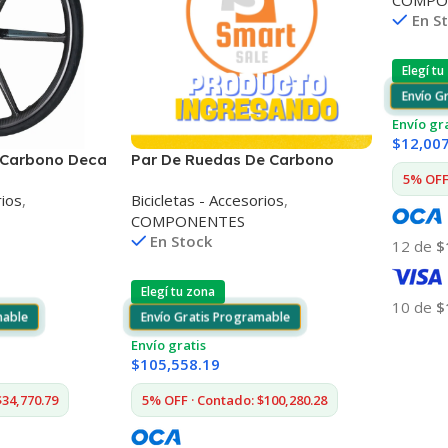
COMPO
En S
Elegí tu
Envío G
Envío gr
$
12,00
 Carbono Deca
Par De Ruedas De Carbono
5% OFF 
Deca 6 Rayos
rios
,
Bicicletas - Accesorios
,
COMPONENTES
En Stock
12 de
$
Elegí tu zona
10 de
$
mable
Envío Gratis Programable
Añadir
Envío gratis
$
105,558.19
$34,770.79
5% OFF · Contado: $100,280.28