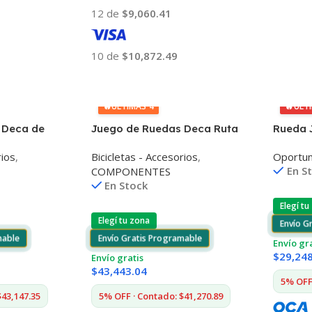
12 de
$9,060.41
10 de
$10,872.49
Añadir Al Carrito
🔥
ÚLTIMAS 4
🔥
ÚLT
 Deca de
Juego de Ruedas Deca Ruta
Rueda 
Rodamiento Ceramico 50mm
Carbon
rios
,
Bicicletas - Accesorios
,
Oportu
En S
COMPONENTES
En Stock
Elegí tu
Elegí tu zona
Envío G
mable
Envío Gratis Programable
Envío gr
$
29,24
Envío gratis
$
43,443.04
5% OFF 
$43,147.35
5% OFF · Contado: $41,270.89