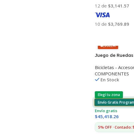
12 de
$3,141.57
10 de
$3,769.89
Añadir Al Carrito
🔥
¡VUELA!
Juego de Ruedas
Carbón x 2
Bicicletas - Acceso
COMPONENTES
En Stock
Elegí tu zona
Envío Gratis Progra
Envío gratis
$
45,418.26
5% OFF · Contado: 