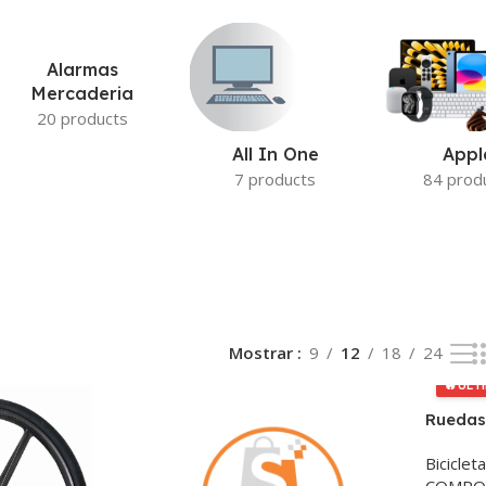
Alarmas
Mercaderia
20 products
All In One
Appl
7 products
84 prod
Mostrar
9
12
18
24
🔥
ÚLT
Ruedas
de Dis
Biciclet