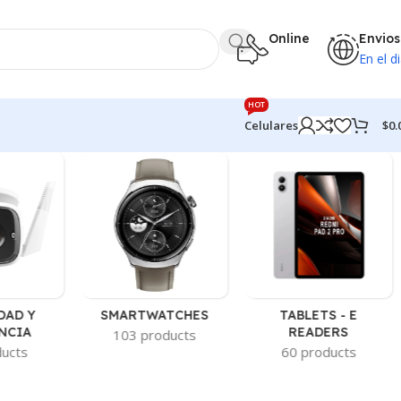
Online
Envios
En el di
HOT
$
0.
Celulares
DAD Y
SMARTWATCHES
TABLETS - E
NCIA
READERS
103 products
ducts
60 products