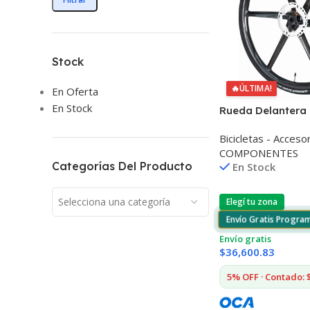
Stock
🔥
ÚLTIMA!
En Oferta
En Stock
Rueda Delantera
6 Rayos
Bicicletas - Acceso
COMPONENTES
Categorías Del Producto
En Stock
Selecciona una categoría
Elegí tu zona
Envío Gratis Progra
Envío gratis
$
36,600.83
5% OFF · Contado: 