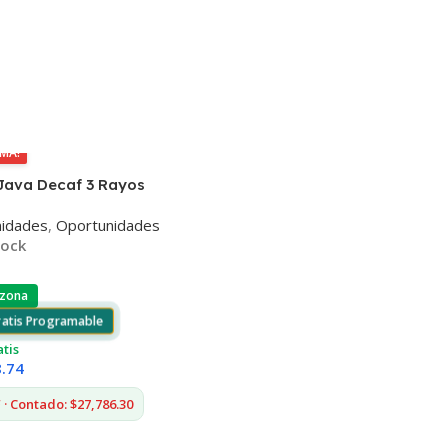
IMA!
Java Decaf 3 Rayos
o 3K
nidades
,
Oportunidades
tock
 zona
ratis Programable
atis
8.74
· Contado: $27,786.30