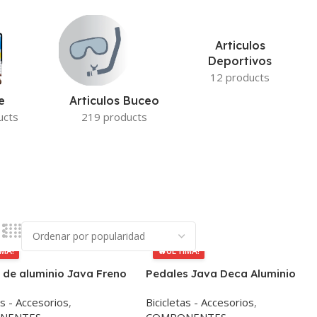
Articulos
Deportivos
12 products
e
Articulos Buceo
ucts
219 products
IMA!
🔥
ÚLTIMA!
 de aluminio Java Freno
Pedales Java Deca Aluminio
co 40mm
as - Accesorios
,
Bicicletas - Accesorios
,