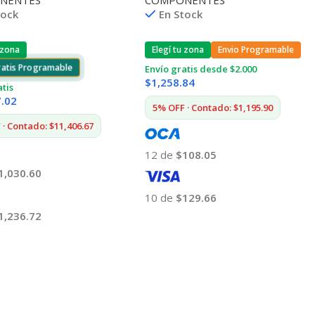
NENTES
COMPONENTES
tock
En Stock
 zona
Elegí tu zona
Envio Programable
ratis Programable
Envío gratis desde $2.000
$
1,258.84
atis
7.02
5% OFF · Contado: $1,195.90
· Contado: $11,406.67
12 de
$108.05
1,030.60
10 de
$129.66
1,236.72
Añadir Al Carrito
 Al Carrito