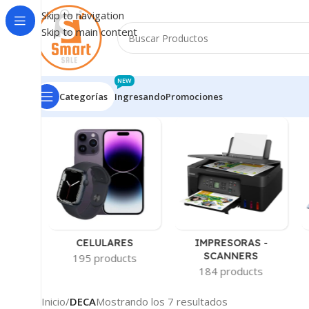
Skip to navigation
Skip to main content
NEW
Categorías
Ingresando
Promociones
-
CELULARES
IMPRESORAS -
AS
SCANNERS
195 products
ts
184 products
Inicio
/
DECA
Mostrando los 7 resultados