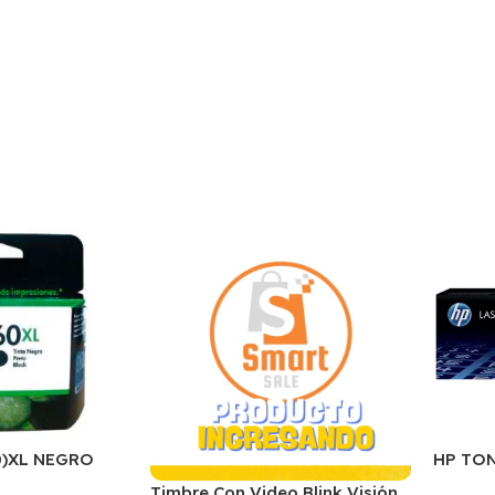
0)XL NEGRO
HP TON
P1505/
Timbre Con Video Blink Visión