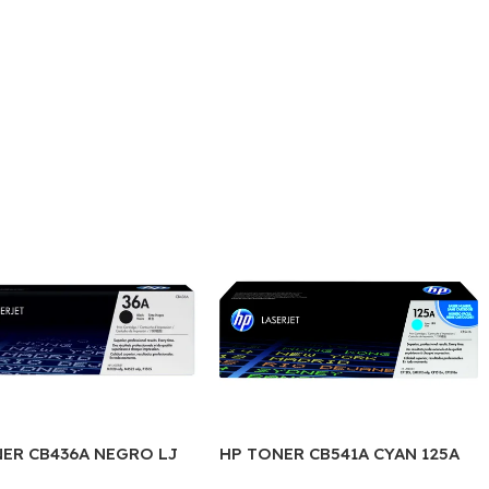
ER CB436A NEGRO LJ
HP TONER CB541A CYAN 125A
1505S/1120/1522 2.000
1400 COPIAS