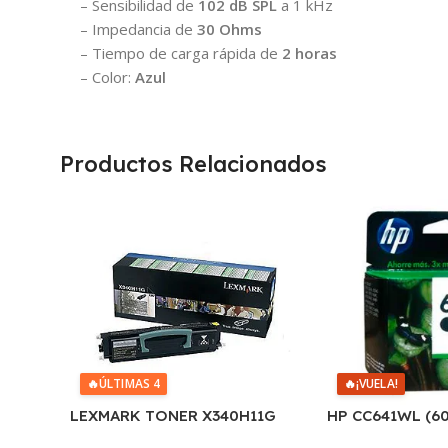
– Sensibilidad de
102 dB SPL
a 1 kHz
– Impedancia de
30 Ohms
– Tiempo de carga rápida de
2 horas
– Color:
Azul
Productos Relacionados
🔥
ÚLTIMAS 4
🔥
¡VUELA!
LEXMARK TONER X340H11G
HP CC641WL (6
NEGRO X342 6.000 COPIAS CP
D2530/60