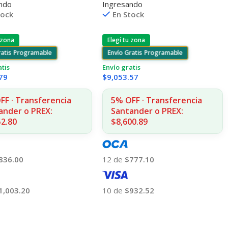
ndo
Ingresando
S
1215/1515/1510/1312
tock
En Stock
 zona
Elegí tu zona
ratis Programable
Envío Gratis Programable
atis
Envío gratis
79
$
9,053.57
FF · Transferencia
5% OFF · Transferencia
ander o PREX:
Santander o PREX:
52.80
$8,600.89
836.00
12 de
$777.10
1,003.20
10 de
$932.52
 Al Carrito
Añadir Al Carrito