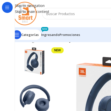
Skip to navigation
Skip to main content
NEW
Categorías
Ingresando
Promociones
Inicio
/
Ingresando
/
Audífonos JBL T520 Bluetooth Az
NEW