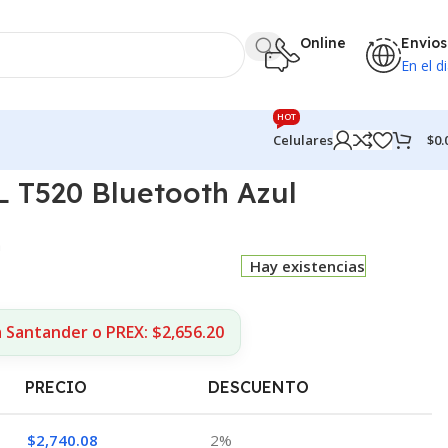
Online
Envios
En el di
HOT
$
0.
Celulares
 T520 Bluetooth Azul
a
Hay existencias
 Santander o PREX: $2,656.20
PRECIO
DESCUENTO
$
2,740.08
2%