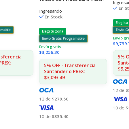
Ingresa
4480/D110
COPIA
Nocturna Wifi 1080p
En S
Ingresando
En Stock
Elegí tu
ramable
Envío G
Elegí tu zona
Envío gr
Envío Gratis Programable
$
9,739.
Envío gratis
$
3,256.30
nsferencia
5% O
PREX:
Sant
5% OFF · Transferencia
$9,2
Santander o PREX:
$3,093.49
12 de
$
12 de
$279.50
10 de
$
10 de
$335.40
Añadir
Añadir Al Carrito