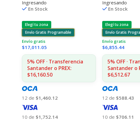
Ingresando
Ingresando
F4580/F4280/F
En Stock
En Stock
Elegí tu zona
Elegí tu zona
Envío Gratis Programable
Envío Gratis Prog
Envío gratis
Envío gratis
$
17,011.05
$
6,855.44
5% OFF · Transferencia
5% OFF · Tra
Santander o PREX:
Santander o 
$16,160.50
$6,512.67
12 de
$1,460.12
12 de
$588.43
10 de
$1,752.14
10 de
$706.11
Añadir Al Carrito
Añadir Al Carrito