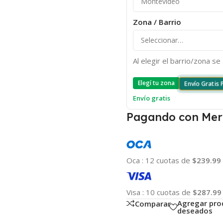
Zona / Barrio
Al elegir el barrio/zona s
Elegí tu zona
Envío Gratis
Envío gratis
Pagando con Mer
Oca
:
12 cuotas de
$239.99
Visa
:
10 cuotas de
$287.99
Agregar pro
Comparar
deseados