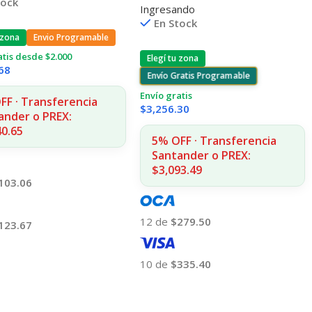
tock
Ingresando
En Stock
 zona
Envio Programable
atis desde $2.000
Elegí tu zona
68
Envío Gratis Programable
Envío gratis
FF · Transferencia
$
3,256.30
ander o PREX:
40.65
5% OFF · Transferencia
Santander o PREX:
$3,093.49
103.06
12 de
$279.50
123.67
 Al Carrito
10 de
$335.40
Añadir Al Carrito