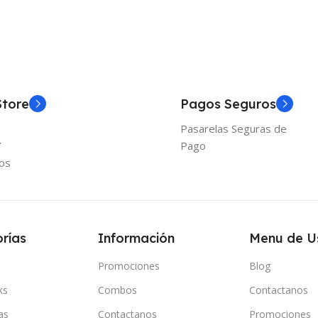
Store
Pagos Seguros
Pasarelas Seguras de
Y
Pago
os
rías
Información
Menu de U
Promociones
Blog
ks
Combos
Contactanos
as
Contactanos
Promociones