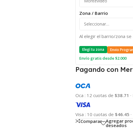
Zona / Barrio
Al elegir el barrio/zona s
Elegí tu zona
Envio Progra
Envío gratis desde $2.000
Pagando con Mer
Oca
:
12 cuotas de
$38.71
·
Visa
:
10 cuotas de
$46.45
·
Agregar pro
Comparar
deseados