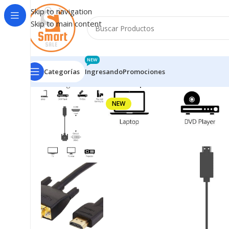
Skip to navigation
Skip to main content
NEW
Categorías
Ingresando
Promociones
Inicio
/
Ingresando
/
Cable Adaptador HDMI a DVI 108
NEW