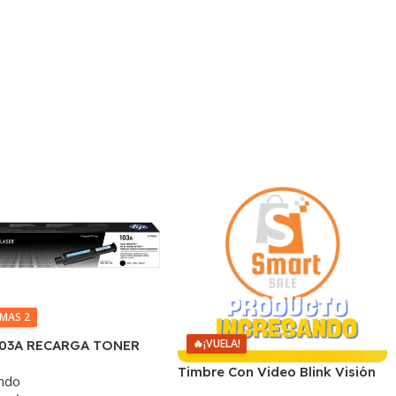
IMAS 2
🔥
¡VUELA!
103A RECARGA TONER
NEVERSTOP
Timbre Con Video Blink Visión
ndo
001/1020/1200 (B)
Nocturna Wifi 1080p