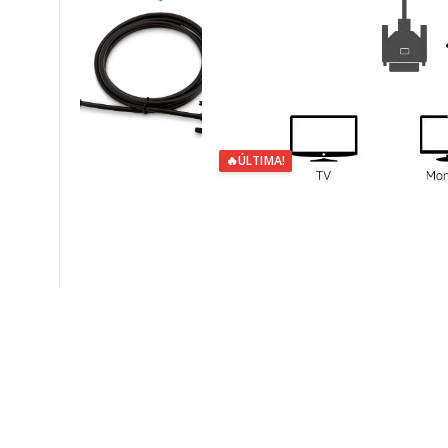
🔥
ÚLTIMA!