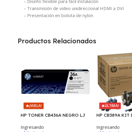
– Diseño flexible para fácil instalación
– Transmisión de video unidireccional HDMI a DVI
– Presentación en bolsita de nylon
Productos Relacionados
🔥
¡VUELA!
🔥
ÚLTIMA!
HP TONER CB436A NEGRO LJ
HP CB389A KIT 
P1505/1505S/1120/1522 2.000
MANTENIMIEN
Ingresando
Ingresando
COPIAS
P4014/4015/451