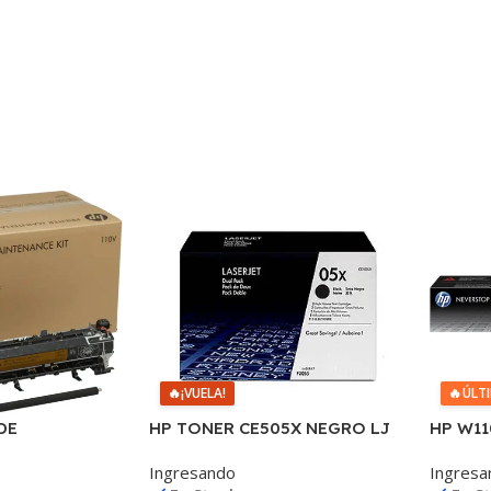
🔥
¡VUELA!
🔥
ÚLT
HP TONER CE505X NEGRO LJ
DE
HP W1
2055 6.500 COPIAS CP
TO
103A 
Ingresando
Ingresa
5 225.000 CPS
1000/1