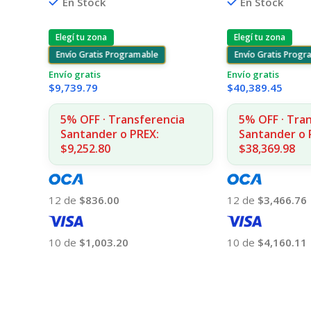
En Stock
En Stock
Elegí tu zona
Elegí tu zona
Envío Gratis Programable
Envío Gratis Prog
Envío gratis
Envío gratis
$
9,739.79
$
40,389.45
5% OFF · Transferencia
5% OFF · Tra
Santander o PREX:
Santander o 
$9,252.80
$38,369.98
12 de
$836.00
12 de
$3,466.76
10 de
$1,003.20
10 de
$4,160.11
Añadir Al Carrito
Añadir Al Carrito