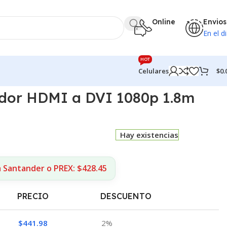
Online
Envios
En el di
HOT
$
0.
Celulares
dor HDMI a DVI 1080p 1.8m
Hay existencias
a Santander o PREX: $428.45
PRECIO
DESCUENTO
$
441.98
2%