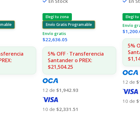
En Stock
En S
Elegí tu zona
Elegí tu
Envío Gratis Programable
ramable
Envío gr
$
1,200.
Envío gratis
$
22,636.05
5% O
Sant
5% OFF · Transferencia
nsferencia
$1,1
Santander o PREX:
PREX:
$21,504.25
12 de
$
12 de
$1,942.93
10 de
$
10 de
$2,331.51
Añadir
Añadir Al Carrito