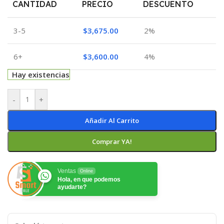
CANTIDAD
PRECIO
DESCUENTO
3-5
$
3,675.00
2%
6+
$
3,600.00
4%
Hay existencias
-
+
Añadir Al Carrito
Comprar YA!
Ventas
Online
Hola, en que podemos
ayudarte?