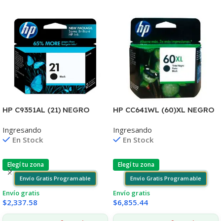
HP C9351AL (21) NEGRO
HP CC641WL (60)XL NEGRO
D2330/J3680/3920/40/4140
D2530/60
Ingresando
Ingresando
/4355 7ML (D)
F4580/F4280/F4480/D110
En Stock
En Stock
Elegí tu zona
Elegí tu zona
Envío Gratis Programable
Envío Gratis Programable
Envío gratis
Envío gratis
$
2,337.58
$
6,855.44