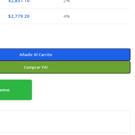
$
2,837.10
2%
$
2,779.20
4%
Añadir Al Carrito
Comprar YA!
odemos