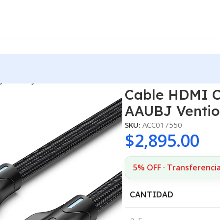
gro AAUBJ Vention
Cable HDMI C
AAUBJ Venti
SKU:
ACC017550
$
2,895.00
5% OFF · Transferencia
CANTIDAD