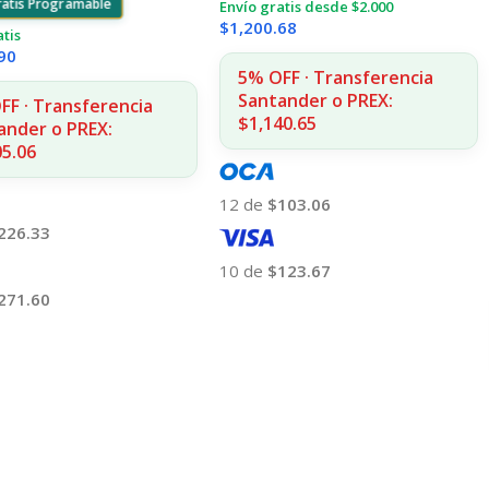
ratis Programable
Envío gratis desde $2.000
$
1,200.68
atis
90
5% OFF · Transferencia
Santander o PREX:
FF · Transferencia
$1,140.65
ander o PREX:
05.06
12 de
$103.06
226.33
10 de
$123.67
271.60
Añadir Al Carrito
 Al Carrito