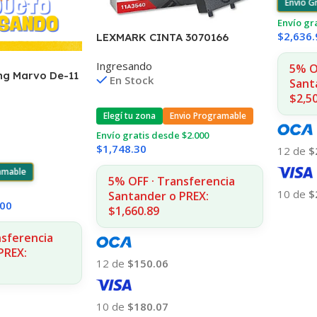
Envío G
Envío gr
$
2,636.
LEXMARK CINTA 3070166
2380/2390/2480/2580 4.000
Ingresando
CPS 11A3540
5% O
ng Marvo De-11
En Stock
Sant
l Remoto
$2,5
Elegí tu zona
Envio Programable
Envío gratis desde $2.000
$
1,748.30
12 de
$
ramable
5% OFF · Transferencia
10 de
$
Santander o PREX:
.00
$1,660.89
Añadir
nsferencia
PREX:
12 de
$150.06
10 de
$180.07