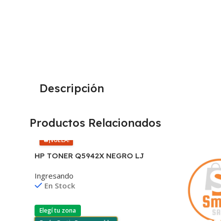
Descripción
Productos Relacionados
🔥
¡VUELA!
HP TONER Q5942X NEGRO LJ
4240/4250/4350 20.000
Ingresando
COPIAS (D)
En Stock
Elegí tu zona