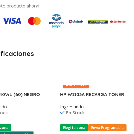
te producto ahora!
ficaciones
🔥
ÚLTIMAS 2
40WL (60) NEGRO
HP W1103A RECARGA TONER
60
103A NEVERSTOP
ndo
Ingresando
F4280/F4480/D110
1000/1001/1020/1200 (B)
tock
En Stock
 zona
Elegí tu zona
Envio Programable