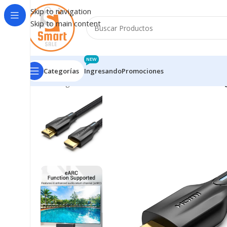
Skip to navigation
Skip to main content
NEW
Categorías
Ingresando
Promociones
Inicio
/
Ingresando
/
Cable HDMI Cordón / 8K / 5M / Ne