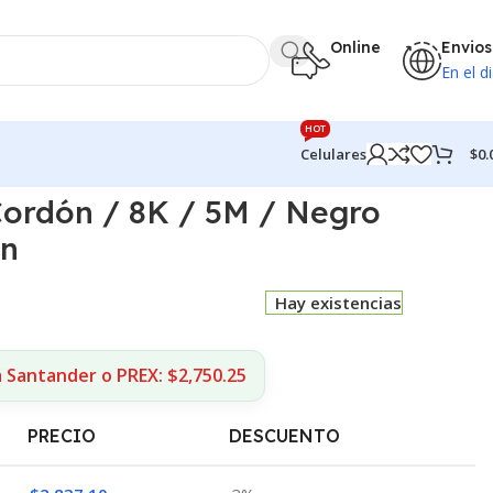
Online
Envios
En el di
HOT
$
0.
Celulares
ordón / 8K / 5M / Negro
on
Hay existencias
 Santander o PREX: $2,750.25
PRECIO
DESCUENTO