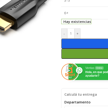
3-5
6+
Hay existencias
-
+
Ventas
Online
Hola, en que p
ayudarte?
Calculá tu entrega
Departamento