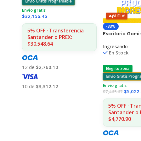
Envío Gratis Programable
Envío gratis
$
32,156.46
🔥
¡VUELA!
-33%
5% OFF · Transferencia
Escritorio Gami
Santander o PREX:
Rgb Con Contro
$30,548.64
Ingresando
En Stock
12 de
$2,760.10
Elegí tu zona
Envío Gratis Prog
Envío gratis
10 de
$3,312.12
$
5,022
$
7,465.67
Añadir Al Carrito
5% OFF · Tra
Santander o 
$4,770.90