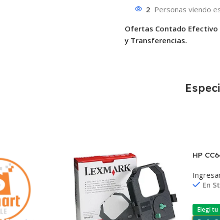
2
Personas viendo es
Ofertas Contado Efectivo
y Transferencias.
Especi
HP CC6
D2530/
Ingresa
F4580/
En S
Elegí tu