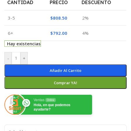
CANTIDAD
PRECIO
DESCUENTO
3-5
$
808.50
2%
6+
$
792.00
4%
Hay existencias
-
+
Añadir Al Carrito
Comprar YA!
Ventas
Online
Hola, en que podemos
ayudarte?