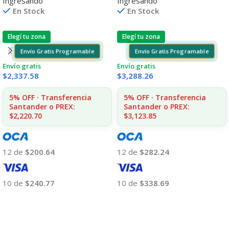
Ingresando
Ingresando
/4355 7ML (D)
5 6ML (D)
En Stock
En Stock
Elegí tu zona
Elegí tu zona
Envío Gratis Programable
Envío Gratis Programable
Envío gratis
Envío gratis
$
2,337.58
$
3,288.26
5% OFF · Transferencia
5% OFF · Transferencia
Santander o PREX:
Santander o PREX:
$2,220.70
$3,123.85
12 de
$200.64
12 de
$282.24
10 de
$240.77
10 de
$338.69
Añadir Al Carrito
Añadir Al Carrito