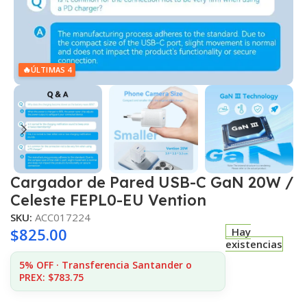
🔥
ÚLTIMAS 4
Cargador de Pared USB-C GaN 20W /
Celeste FEPL0-EU Vention
SKU:
ACC017224
$
825.00
Hay
existencias
5% OFF · Transferencia Santander o
PREX: $783.75