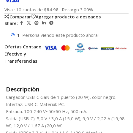
Visa
:
10 cuotas de
$84.98
·
Recargo 3.00%
Comparar
Agregar producto a deseados
Share:
1
Persona viendo este producto ahora!
Ofertas Contado
Efectivo y
Transferencias.
Descripción
Cargador USB-C GaN de 1 puerto (20 W), color negro.
Interfaz: USB-C. Material: PC.
Entrada: 100-240 V~50/60 Hz, 500 mA.
Salida (USB-C): 5,0 V / 3,0 A (15,0 W); 9,0 V / 2,22 A (19,98
W); 12,0 V / 1,67 A (20,0 W).
Salida (PPS): 3,3 V~11,0 V / 1,8 A (20,0 W máx.).