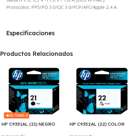
Protocolos: PPS/PD 3.0/QC 3.0/FCP/AFC/Apple 2,4 A.
Especificaciones
Productos Relacionados
🔥
ÚLTIMAS 4
HP C9351AL (21) NEGRO
HP C9352AL (22) COLOR
D2330/J3680/3920/40/4140
J3680/3920/3940/4140/435