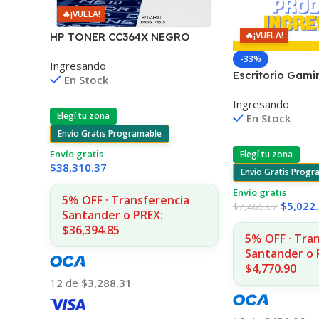
🔥
¡VUELA!
🔥
¡VUELA!
HP TONER CC364X NEGRO
P4010/4015/4515 24.000
-33%
Ingresando
COPIAS
Escritorio Gami
En Stock
Rgb Con Contro
Ingresando
Elegí tu zona
En Stock
Envío Gratis Programable
Envío gratis
Elegí tu zona
$
38,310.37
Envío Gratis Progr
Envío gratis
5% OFF · Transferencia
$
5,022
$
7,465.67
Santander o PREX:
$36,394.85
5% OFF · Tra
Santander o 
$4,770.90
12 de
$3,288.31