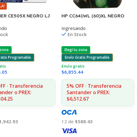
LA!
ER CE505X NEGRO LJ
HP CC641WL (60)XL NEGRO
.500 COPIAS CP
D2530/60
ndo
Ingresando
F4580/F4280/F4480/D110
tock
En Stock
 zona
Elegí tu zona
ratis Programable
Envío Gratis Programable
atis
Envío gratis
6.05
$
6,855.44
FF · Transferencia
5% OFF · Transferencia
ander o PREX:
Santander o PREX:
504.25
$6,512.67
1,942.93
12 de
$588.43