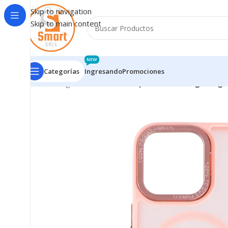
Skip to navigation
Skip to main content
NEW
Categorías
Ingresando
Promociones
Inicio
/
Ingresando
/
Case Compatible con Carga Magn