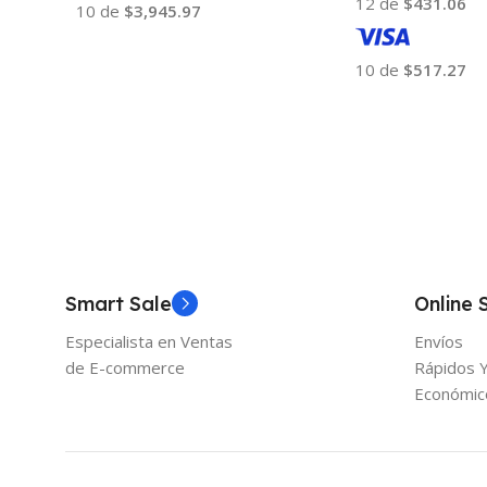
12 de
$431.06
10 de
$3,945.97
Añadir Al Carrito
10 de
$517.27
Añadir Al Carrito
Smart Sale
Online 
Especialista en Ventas
Envíos
de E-commerce
Rápidos 
Económic