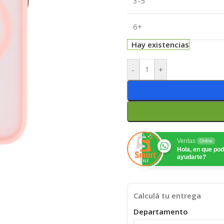
3-5
6+
Hay existencias
-
+
Ventas
Online
Hola, en que p
ayudarte?
Calculá tu entrega
Departamento