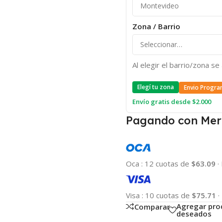
Zona / Barrio
Al elegir el barrio/zona s
Elegí tu zona
Envio Progra
Envío gratis desde $2.000
Pagando con Mer
Oca
:
12 cuotas de
$63.09
·
Visa
:
10 cuotas de
$75.71
·
Agregar pro
Comparar
deseados