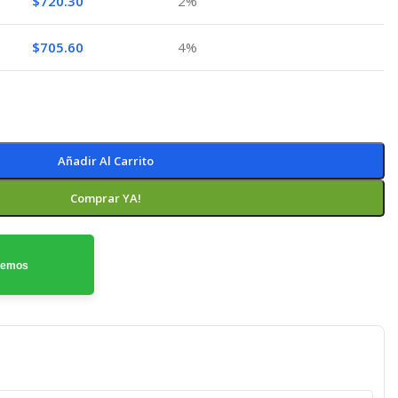
$
720.30
2%
$
705.60
4%
Añadir Al Carrito
Comprar YA!
odemos