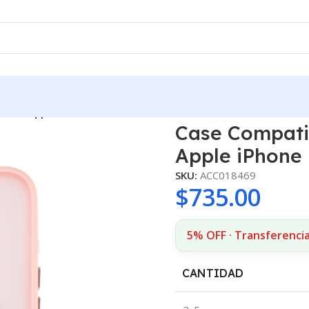
ética Apple iPhone 16 Pro Max Rosado
Case Compati
Apple iPhone
SKU:
ACC018469
$
735.00
5% OFF · Transferenci
CANTIDAD