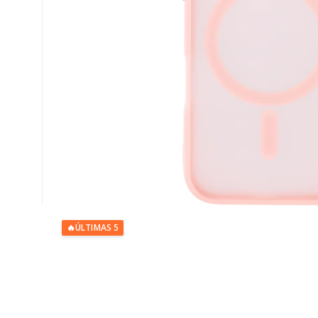
🔥
ÚLTIMAS 5