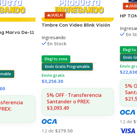
🔥
¡VUE
🔥
¡VUELA!
HP TON
2055 6
Timbre Con Video Blink Visión
Ingresa
Nocturna Wifi 1080p
ng Marvo De-11
En S
Ingresando
l Remoto
En Stock
Elegí tu
Envío G
Elegí tu zona
Envío gr
Envío Gratis Programable
$
22,63
amable
Envío gratis
$
3,256.30
5% O
.00
Sant
5% OFF · Transferencia
$21,
Santander o PREX:
nsferencia
$3,093.49
PREX:
12 de
$
12 de
$279.50