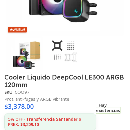
🔥
¡VUELA!
Cooler Líquido DeepCool LE300 ARGB
120mm
SKU:
COO97
Prot. anti-fugas y ARGB vibrante
$
3,378.00
Hay
existencias
5% OFF · Transferencia Santander o
PREX: $3,209.10