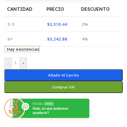
CANTIDAD
PRECIO
DESCUENTO
3-5
$
3,310.44
2%
6+
$
3,242.88
4%
Hay existencias
-
+
Añadir Al Carrito
Comprar YA!
Ventas
Online
Hola, en que podemos
ayudarte?