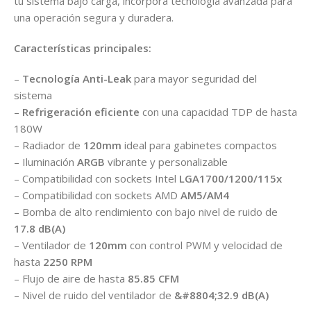
tu sistema bajo carga, incorpora tecnología avanzada para
una operación segura y duradera.
Características principales:
–
Tecnología Anti-Leak
para mayor seguridad del
sistema
–
Refrigeración eficiente
con una capacidad TDP de hasta
180W
– Radiador de
120mm
ideal para gabinetes compactos
– Iluminación
ARGB
vibrante y personalizable
– Compatibilidad con sockets Intel
LGA1700/1200/115x
– Compatibilidad con sockets AMD
AM5/AM4
– Bomba de alto rendimiento con bajo nivel de ruido de
17.8 dB(A)
– Ventilador de
120mm
con control PWM y velocidad de
hasta
2250 RPM
– Flujo de aire de hasta
85.85 CFM
– Nivel de ruido del ventilador de
&#8804;32.9 dB(A)