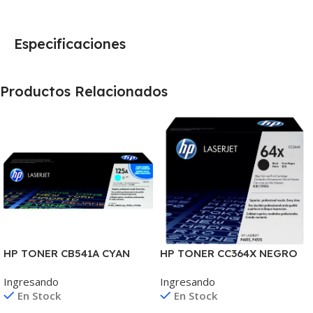
Especificaciones
Productos Relacionados
HP TONER CB541A CYAN
HP TONER CC364X NEGRO
125A 1400 COPIAS
P4010/4015/4515 24.000
Ingresando
Ingresando
1215/1515/1510/1312
COPIAS
En Stock
En Stock