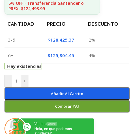
5% OFF · Transferencia Santander o
PREX: $124,493.99
CANTIDAD
PRECIO
DESCUENTO
3-5
$
128,425.37
2%
6+
$
125,804.45
4%
Hay existencias
-
+
Añadir Al Carrito
Comprar YA!
Ventas
Online
Hola, en que podemos
ayudarte?