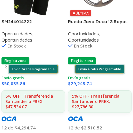
🔥
ÚLTIMA!
SM244014222
Rueda Java Decaf 3 Rayos
Carbono 3K
Oportunidades
,
Oportunidades
,
Oportunidades
Oportunidades
En Stock
En Stock
Elegí tu zona
Elegí tu zona
Envío Gratis Programable
Envío Gratis Programable
Envío gratis
Envío gratis
$
50,035.86
$
29,248.74
5% OFF · Transferencia
5% OFF · Transferencia
Santander o PREX:
Santander o PREX:
$47,534.07
$27,786.30
12 de
$4,294.74
12 de
$2,510.52