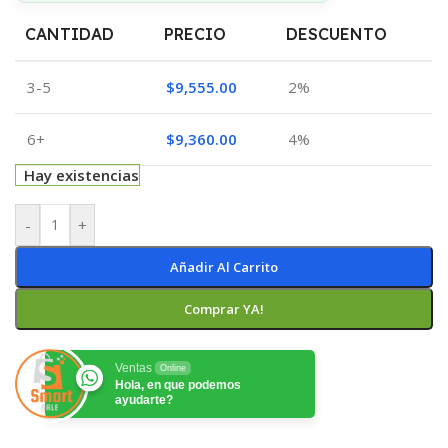
CANTIDAD
PRECIO
DESCUENTO
3-5
$
9,555.00
2%
6+
$
9,360.00
4%
Hay existencias
-
+
Añadir Al Carrito
Comprar YA!
Ventas
Online
Hola, en que podemos
ayudarte?