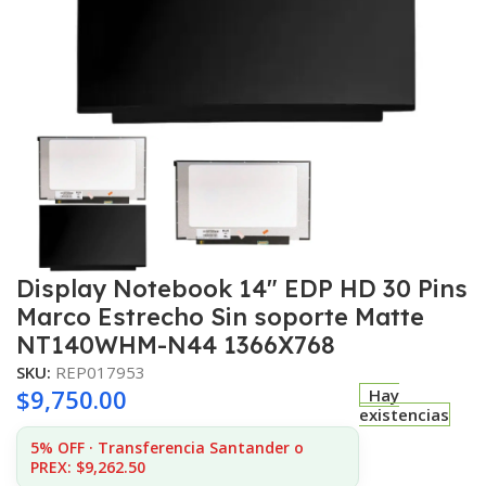
Display Notebook 14″ EDP HD 30 Pins
Marco Estrecho Sin soporte Matte
NT140WHM-N44 1366X768
SKU:
REP017953
$
9,750.00
Hay
existencias
5% OFF · Transferencia Santander o
PREX: $9,262.50