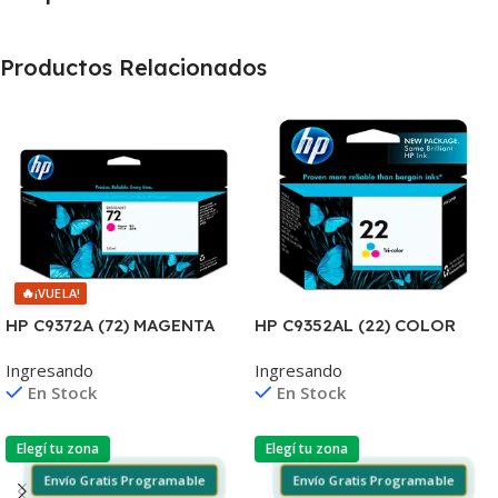
Productos Relacionados
🔥
¡VUELA!
HP C9372A (72) MAGENTA
HP C9352AL (22) COLOR
T610/1100/1300/2300/795/
J3680/3920/3940/4140/435
Ingresando
Ingresando
790 130ML UK
5 6ML (D)
En Stock
En Stock
Elegí tu zona
Elegí tu zona
Envío Gratis Programable
Envío Gratis Programable