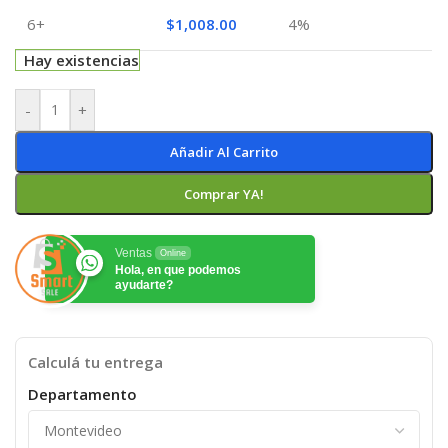
6+
$
1,008.00
4%
Hay existencias
-
+
Añadir Al Carrito
Comprar YA!
Ventas
Online
Hola, en que podemos
ayudarte?
Calculá tu entrega
Departamento