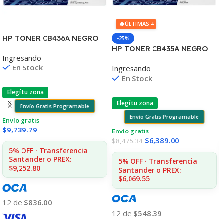
🔥
ÚLTIMAS 4
HP TONER CB436A NEGRO
-25%
LJ P1505/1505S/1120/1522
HP TONER CB435A NEGRO
Ingresando
2.000 COPIAS
LJ P1005/P1006 1.500
En Stock
Ingresando
COPIAS
En Stock
Elegí tu zona
Elegí tu zona
Envío Gratis Programable
Envío Gratis Programable
Envío gratis
$
9,739.79
Envío gratis
$
6,389.00
$
8,475.34
5% OFF · Transferencia
Santander o PREX:
5% OFF · Transferencia
$9,252.80
Santander o PREX:
$6,069.55
12 de
$836.00
12 de
$548.39