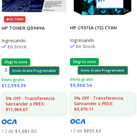
🔥
ÚLTIMA!
HP C9371A (72) CYAN
HP TONER Q5949A
T610/1100/1300/2300/770/
1160/1320/3390/3392 2.500
Ingresando
Ingresando
795/790 130ML UK
COPIAS
En Stock
En Stock
Elegí tu zona
Elegí tu zona
Envío Gratis Programable
Envío Gratis Programable
Envío gratis
Envío gratis
$
9,968.54
$
12,594.39
5% OFF · Transferencia
5% OFF · Transferencia
Santander o PREX:
Santander o PREX:
$9,470.11
$11,964.67
12 de
$855.63
12 de
$1,081.02