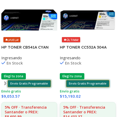
🔥
🔥
¡VUELA!
ÚLTIMA!
HP TONER CB541A CYAN
HP TONER CC532A 304A
125A 1400 COPIAS
AMARILLO
Ingresando
Ingresando
1215/1515/1510/1312
2020/2025/2030/2320
En Stock
En Stock
2.800 CPS CP
Elegí tu zona
Elegí tu zona
Envío Gratis Programable
Envío Gratis Programable
Envío gratis
Envío gratis
$
9,053.57
$
15,193.02
5% OFF · Transferencia
5% OFF · Transferencia
Santander o PREX:
Santander o PREX:
$8,600.89
$14,433.37