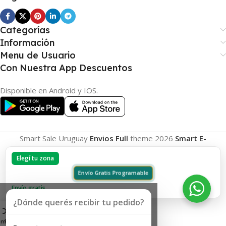
Categorías
Información
Menu de Usuario
Con Nuestra App Descuentos
Disponible en Android y IOS.
Smart Sale Uruguay
Envios Full
theme
2026
Smart E-
Commerce
.
Elegí tu zona
Envío Gratis Programable
Envío gratis
¿Dónde querés recibir tu pedido?
omparar
Favoritos
Carrito