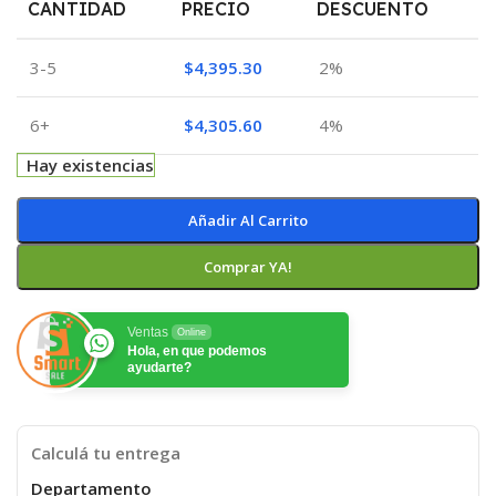
CANTIDAD
PRECIO
DESCUENTO
3-5
$
4,395.30
2%
6+
$
4,305.60
4%
Hay existencias
Añadir Al Carrito
Comprar YA!
Ventas
Online
Hola, en que podemos
ayudarte?
Calculá tu entrega
Departamento