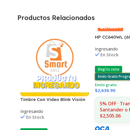
Productos Relacionados
🔥
ÚLTIMAS 5
HP CC640WL (6
D2530/60
Ingresando
F4580/F4280/F
En Stock
Elegí tu zona
Envío Gratis Prog
Envío gratis
$
2,636.90
Timbre Con Video Blink Visión
5% OFF · Tra
Nocturna Wifi 1080p
Santander o 
Ingresando
$2,505.06
En Stock