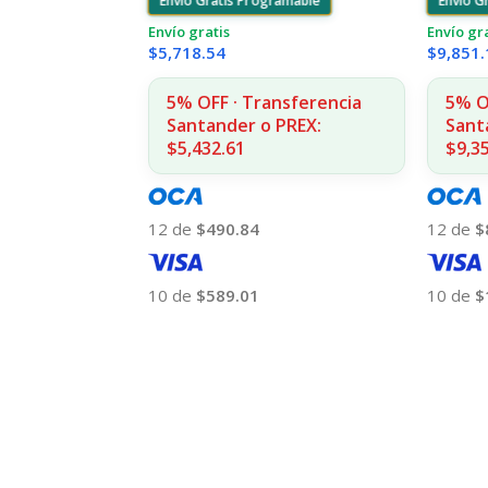
Envío Gratis Programable
Envío G
Envío gratis
Envío gr
$
5,718.54
$
9,851.
5% OFF · Transferencia
5% O
Santander o PREX:
Sant
$5,432.61
$9,3
12 de
$490.84
12 de
$
10 de
$589.01
10 de
$
Añadir Al Carrito
Añadir