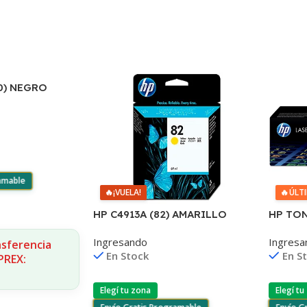
0) NEGRO
4480/D110
ramable
🔥
¡VUELA!
🔥
ÚLT
HP C4913A (82) AMARILLO
HP TO
DESIGNJET
125A 2
Ingresando
Ingresa
10PS/500/510/800/810 UK(D)
1215/1
nsferencia
En Stock
En S
PREX:
Elegí tu zona
Elegí tu