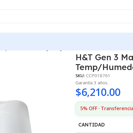
emp/Humedad Wi-Fi By Shelly
H&T Gen 3 Ma
Temp/Humedad
SKU:
CCP018761
Garantía 3 años.
$
6,210.00
5% OFF · Transferencia
CANTIDAD