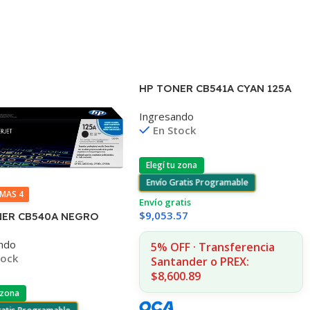
HP TONER CB541A CYAN 125A
1400 COPIAS
Ingresando
1215/1515/1510/1312
En Stock
Elegí tu zona
Envío Gratis Programable
IMAS 4
Envío gratis
$
9,053.57
NER CB540A NEGRO
200 COPIAS
ndo
515/1510/1312
5% OFF · Transferencia
tock
Santander o PREX:
$8,600.89
 zona