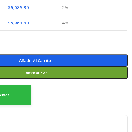
$
6,085.80
2%
$
5,961.60
4%
Añadir Al Carrito
Comprar YA!
odemos