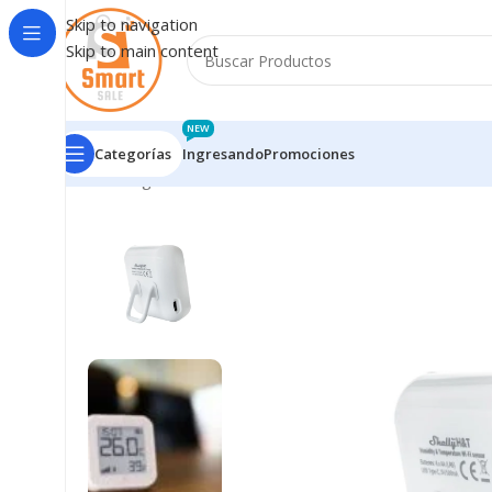
Skip to navigation
Skip to main content
NEW
Categorías
Ingresando
Promociones
Inicio
/
Ingresando
/
H&T Gen 3 Matte White Sensor T