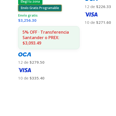
Elegí tu zona
12 de
$226.33
Envío Gratis Programable
Envío gratis
$
3,256.30
10 de
$271.60
Añadir Al Carrito
5% OFF · Transferencia
Santander o PREX:
$3,093.49
12 de
$279.50
10 de
$335.40
Añadir Al Carrito