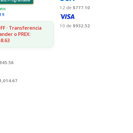
ratis Programable
12 de
$777.10
atis
19
10 de
$932.52
FF · Transferencia
ander o PREX:
Añadir Al Carrito
58.63
845.56
1,014.67
 Al Carrito