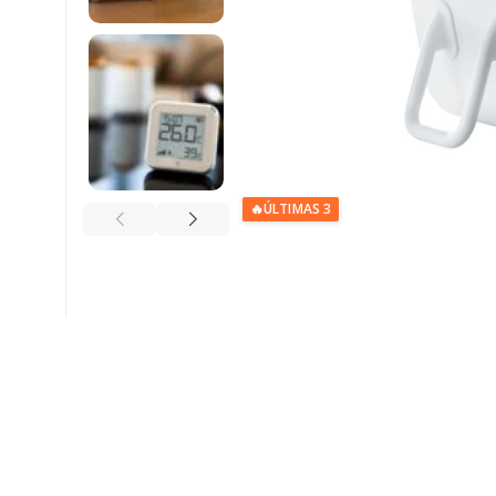
🔥
ÚLTIMAS 3