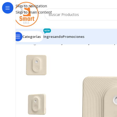
Skip to navigation
Skip to main content
NEW
Categorías
Ingresando
Promociones
Inicio
/
Ingresando
/
Shelly Blu H&T Ivory Sensor Te