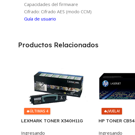
Capacidades del firmware
Cifrado: Cifrado AES (modo CCM)
Guía de usuario
Productos Relacionados
🔥
ÚLTIMAS 4
🔥
¡VUELA!
LEXMARK TONER X340H11G
HP TONER CB5
NEGRO X342 6.000 COPIAS CP
125A 1400 COP
Ingresando
Ingresando
1215/1515/1510/