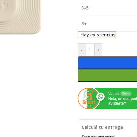
3-5
6+
Hay existencias
-
+
Ventas
Online
Hola, en que p
ayudarte?
Calculá tu entrega
Departamento