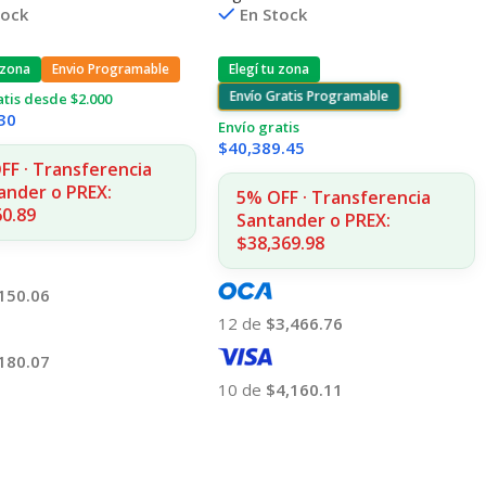
tock
En Stock
 zona
Envio Programable
Elegí tu zona
Envío Gratis Programable
atis desde $2.000
30
Envío gratis
$
40,389.45
FF · Transferencia
ander o PREX:
5% OFF · Transferencia
60.89
Santander o PREX:
$38,369.98
150.06
12 de
$3,466.76
180.07
10 de
$4,160.11
 Al Carrito
Añadir Al Carrito