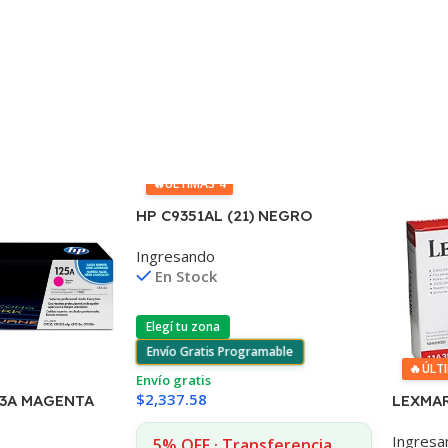
🔥
ÚLTIMAS 4
HP C9351AL (21) NEGRO
D2330/J3680/3920/40/4140/43
Ingresando
55 7ML (D)
En Stock
Elegí tu zona
Envío Gratis Programable
🔥
ÚLT
Envío gratis
$
2,337.58
LEXMAR
43A MAGENTA
2380/2
IAS
Ingresa
CPS 11
1312
5% OFF · Transferencia