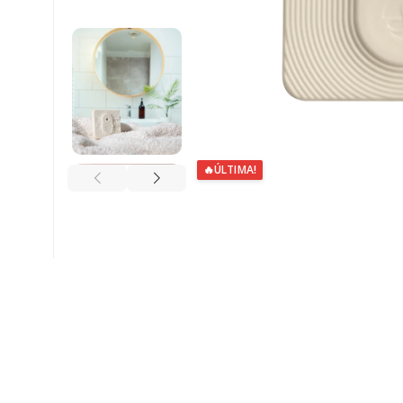
🔥
ÚLTIMA!