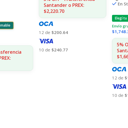
En S
Santander o PREX:
$2,220.70
Elegí tu
ramable
Envío gr
$
1,748.
12 de
$200.64
5% O
10 de
$240.77
Sant
nsferencia
$1,6
PREX:
Añadir Al Carrito
12 de
$
10 de
$
Añadir