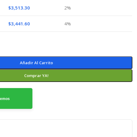
$
3,513.30
2%
$
3,441.60
4%
Añadir Al Carrito
Comprar YA!
odemos