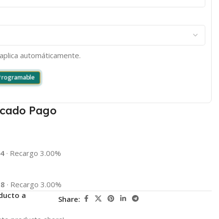
e aplica automáticamente.
 Programable
cado Pago
74
·
Recargo 3.00%
68
·
Recargo 3.00%
ducto a
Share: