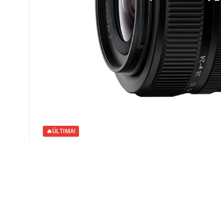
🔥
ÚLTIMA!