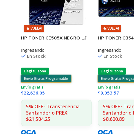
🔥
¡VUELA!
🔥
¡VUELA!
HP TONER CE505X NEGRO LJ
HP TONER CB5
2055 6.500 COPIAS CP
125A 1400 COP
Ingresando
Ingresando
1215/1515/1510/
En Stock
En Stock
Elegí tu zona
Elegí tu zona
Envío Gratis Programable
Envío Gratis Prog
Envío gratis
Envío gratis
$
22,636.05
$
9,053.57
5% OFF · Transferencia
5% OFF · Tra
Santander o PREX:
Santander o 
$21,504.25
$8,600.89