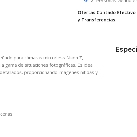
2
Personas viendo es
Ofertas Contado Efectivo
y Transferencias.
Especi
eñado para cámaras mirrorless Nikon Z,
ia gama de situaciones fotográficas. Es ideal
 detallados, proporcionando imágenes nítidas y
scenas.