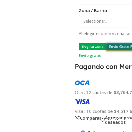
Zona / Barrio
Al elegir el barrio/zona s
Elegí tu zona
Envío Gratis
Envío gratis
Pagando con Mer
Oca
:
12 cuotas de
$3,764.
Visa
:
10 cuotas de
$4,517.
Agregar pro
Comparar
deseados