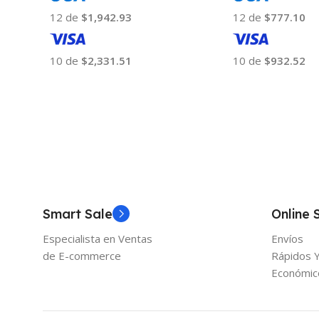
12 de
$1,942.93
12 de
$777.10
10 de
$2,331.51
10 de
$932.52
Añadir Al Carrito
Añadir Al Carrito
Smart Sale
Online 
Especialista en Ventas
Envíos
de E-commerce
Rápidos 
Económic