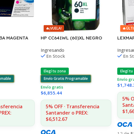
🔥
¡VUELA!
🔥
ÚLT
HP CC641WL (60)XL NEGRO
LEXMAR
43A MAGENTA
D2530/60
2380/2
IAS
Ingresando
Ingresa
F4580/F4280/F4480/D110
CPS 11
1312
En Stock
En S
Elegí tu zona
Elegí tu
Envío Gratis Programable
ramable
Envío gr
$
1,748.
Envío gratis
$
6,855.44
5% O
Sant
5% OFF · Transferencia
nsferencia
$1,6
Santander o PREX:
PREX:
$6,512.67
12 de
$