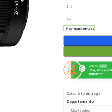
3-5
6+
Hay existencias
Ventas
Online
Hola, en que p
ayudarte?
Calculá tu entrega
Departamento