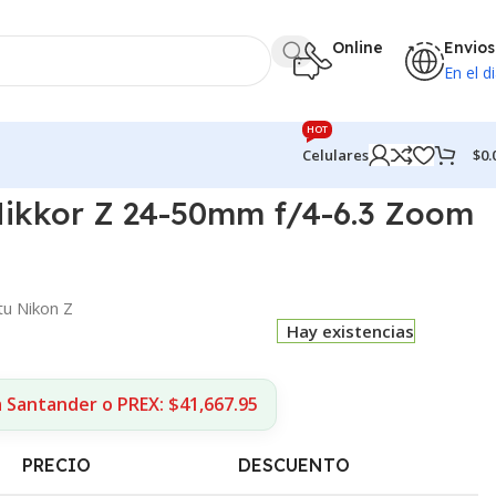
Online
Envios
En el di
HOT
$
0.
Celulares
Nikkor Z 24-50mm f/4-6.3 Zoom
tu Nikon Z
Hay existencias
 Santander o PREX: $41,667.95
PRECIO
DESCUENTO