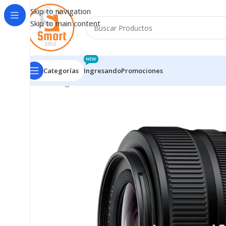
Skip to navigation
Skip to main content
NEW
Categorías
Ingresando
Promociones
Inicio
/
Ingresando
/
Lente Nikon Nikkor Z 24-50mm f/