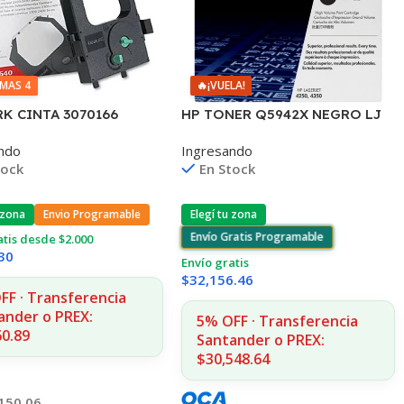
IMAS 4
🔥
¡VUELA!
K CINTA 3070166
HP TONER Q5942X NEGRO LJ
390/2480/2580 4.000
4240/4250/4350 20.000
ndo
Ingresando
A3540
COPIAS (D)
tock
En Stock
 zona
Envio Programable
Elegí tu zona
Envío Gratis Programable
atis desde $2.000
30
Envío gratis
$
32,156.46
FF · Transferencia
ander o PREX:
5% OFF · Transferencia
60.89
Santander o PREX:
$30,548.64
150.06