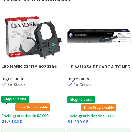
LEXMARK CINTA 3070166
HP W1103A RECARGA TONER
2380/2390/2480/2580
103A NEVERSTOP
Ingresando
Ingresando
4.000 CPS 11A3540
1000/1001/1020/1200 (B)
En Stock
En Stock
Elegí tu zona
Elegí tu zona
Envio Programable
Envio Programable
Envío gratis desde $2.000
Envío gratis desde $2.000
$
1,748.30
$
1,200.68