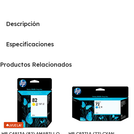
Descripción
Especificaciones
Productos Relacionados
🔥
¡VUELA!
HP C4913A (82) AMARILLO
HP C9371A (72) CYAN