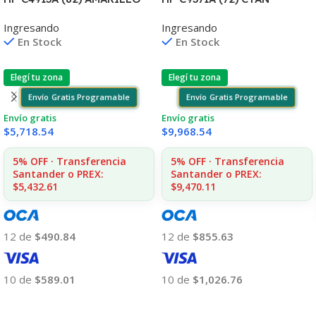
DESIGNJET
T610/1100/1300/2300/770/
Ingresando
Ingresando
10PS/500/510/800/810
795/790 130ML UK
En Stock
En Stock
UK(D)
Elegí tu zona
Elegí tu zona
Envío Gratis Programable
Envío Gratis Programable
Envío gratis
Envío gratis
$
5,718.54
$
9,968.54
5% OFF · Transferencia
5% OFF · Transferencia
Santander o PREX:
Santander o PREX:
$5,432.61
$9,470.11
12 de
$490.84
12 de
$855.63
10 de
$589.01
10 de
$1,026.76
Añadir Al Carrito
Añadir Al Carrito