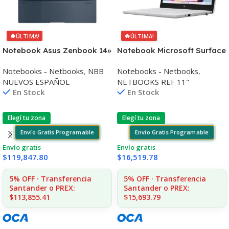
🔥
🔥
ÚLTIMA!
ÚLTIMA!
Notebook Asus Zenbook 14»
Notebook Microsoft Surface
Táctil Oled Core Ultra 9
11,6» N4120 8gb 128gb Win11
Notebooks - Netbooks
,
NBB
Notebooks - Netbooks
,
32gb 1tb W11
Pro
NUEVOS ESPAÑOL
NETBOOKS REF 11"
En Stock
En Stock
Elegí tu zona
Elegí tu zona
Envío Gratis Programable
Envío Gratis Programable
Envío gratis
Envío gratis
$
119,847.80
$
16,519.78
5% OFF · Transferencia
5% OFF · Transferencia
Santander o PREX:
Santander o PREX:
$113,855.41
$15,693.79