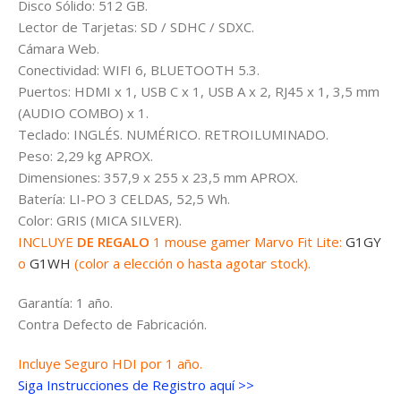
Disco Sólido: 512 GB.
Lector de Tarjetas: SD / SDHC / SDXC.
Cámara Web.
Conectividad: WIFI 6, BLUETOOTH 5.3.
Puertos: HDMI x 1, USB C x 1, USB A x 2, RJ45 x 1, 3,5 mm
(AUDIO COMBO) x 1.
Teclado: INGLÉS. NUMÉRICO. RETROILUMINADO.
Peso: 2,29 kg APROX.
Dimensiones: 357,9 x 255 x 23,5 mm APROX.
Batería: LI-PO 3 CELDAS, 52,5 Wh.
Color: GRIS (MICA SILVER).
INCLUYE
DE REGALO
1 mouse gamer Marvo Fit Lite:
G1GY
o
G1WH
(color a elección o hasta agotar stock).
Garantía: 1 año.
Contra Defecto de Fabricación.
Incluye Seguro HDI por 1 año.
Siga Instrucciones de Registro aquí >>