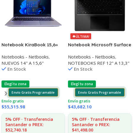
🔥
ÚLTIMA!
Notebook KiraBook 15,6»
Notebook Microsoft Surface
Core I7 32gb 512gb Win11
13,5» Core I7 16gb 256gb
Notebooks - Netbooks
,
Notebooks - Netbooks
,
Pro
Win11 Pro
NUEVOS 14" A 15,6"
NOTEBOOKS REF 12" A 13,3"
En Stock
En Stock
Elegí tu zona
Elegí tu zona
Envío Gratis Programable
Envío Gratis Programable
Envío gratis
Envío gratis
$
55,515.98
$
43,682.10
5% OFF · Transferencia
5% OFF · Transferencia
Santander o PREX:
Santander o PREX:
$52,740.18
$41,498.00