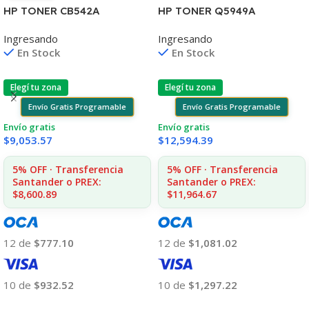
HP TONER CB542A
HP TONER Q5949A
AMARILLO 125A 1400 COPIA
1160/1320/3390/3392 2.500
Ingresando
Ingresando
1215/1515/1510/1312
COPIAS
En Stock
En Stock
Elegí tu zona
Elegí tu zona
Envío Gratis Programable
Envío Gratis Programable
Envío gratis
Envío gratis
$
9,053.57
$
12,594.39
5% OFF · Transferencia
5% OFF · Transferencia
Santander o PREX:
Santander o PREX:
$8,600.89
$11,964.67
12 de
$777.10
12 de
$1,081.02
10 de
$932.52
10 de
$1,297.22
Añadir Al Carrito
Añadir Al Carrito