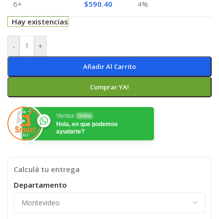
6+
$
590.40
4%
Hay existencias
-
+
Añadir Al Carrito
Comprar YA!
Ventas
Online
Hola, en que podemos
ayudarte?
Calculá tu entrega
Departamento