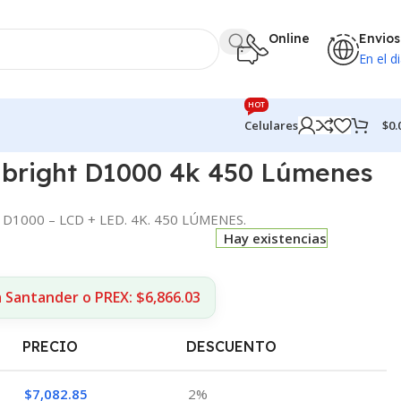
Online
Envios
En el di
HOT
$
0.
Celulares
ibright D1000 4k 450 Lúmenes
D1000 – LCD + LED. 4K. 450 LÚMENES.
Hay existencias
 Santander o PREX: $6,866.03
PRECIO
DESCUENTO
$
7,082.85
2%