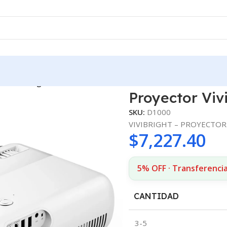
tor Vivibright D1000 4k 450 Lúmenes
Proyector Viv
SKU:
D1000
VIVIBRIGHT – PROYECTOR 
$
7,227.40
5% OFF · Transferencia
CANTIDAD
3-5