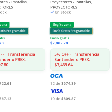
ores - Pantallas
,
Proyectores - Pantallas
,
5200mAh
CTORES
PROYECTORES
tock
En Stock
 zona
Elegí tu zona
ratis Programable
Envío Gratis Programable
atis
Envío gratis
73
$
7,862.78
FF · Transferencia
5% OFF · Transferencia
ander o PREX:
Santander o PREX:
97.80
$7,469.64
722.61
12 de
$674.89
867.13
10 de
$809.87
 Al Carrito
Añadir Al Carrito