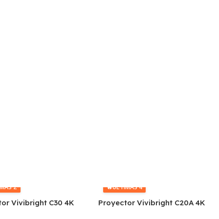
IMAS 2
🔥
ÚLTIMAS 4
or Vivibright C30 4K
Proyector Vivibright C20A 4K
menes Wifi Bluetooth
150 Lúmenes Wifi Bluetooth