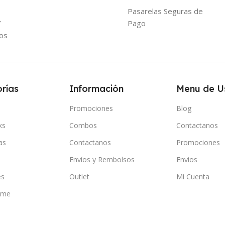
Pasarelas Seguras de
Y
Pago
os
rías
Información
Menu de U
Promociones
Blog
ks
Combos
Contactanos
as
Contactanos
Promociones
Envíos y Rembolsos
Envios
es
Outlet
Mi Cuenta
ome