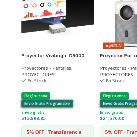
🔥
¡VUELA!
Proyector Vivibright D5000
Proyector Portat
1080p 5000 Lúmenes
Performance H3
Proyectores - Pantallas
,
Proyectores - Pan
AOSP 1080p Va
PROYECTORES
PROYECTORES
En Stock
En Stock
Elegí tu zona
Elegí tu zona
Envío Gratis Programable
Envío Gratis Prog
Envío gratis
Envío gratis
$
13,898.85
$
21,570.00
5% OFF · Transferencia
5% OFF · Tra