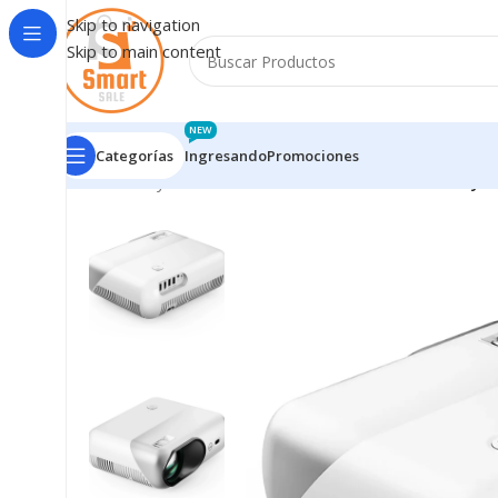
Skip to navigation
Skip to main content
NEW
Categorías
Ingresando
Promociones
Inicio
/
Proyectores - Pantallas
/
PROYECTORES
/
Proyec