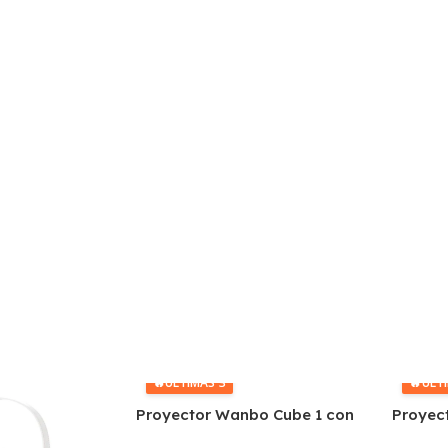
🔥
ÚLTIMAS 3
🔥
ÚLT
Proyector Wanbo Cube 1 con
Proyect
Gimbal Celeste
450 Lú