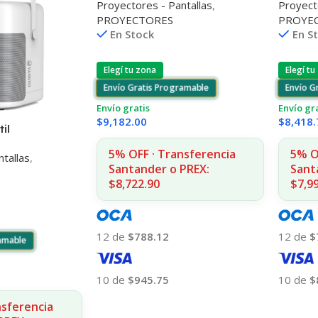
Proyectores - Pantallas
,
Proyect
PROYECTORES
PROYE
En Stock
En S
Elegí tu zona
Elegí tu
Envío Gratis Programable
Envío G
Envío gratis
Envío gr
$
9,182.00
$
8,418.
il
00A Android
5% OFF · Transferencia
5% O
tallas
,
nkyo
Santander o PREX:
Sant
$8,722.90
$7,9
12 de
$788.12
12 de
$
ramable
10 de
$945.75
10 de
$
Añadir Al Carrito
Añadir
nsferencia