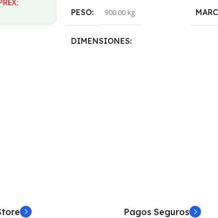
PREX:
PESO
MARC
900.00 kg
DIMENSIONES
19.90 × 11.20 × 10.70 cm
Store
Pagos Seguros