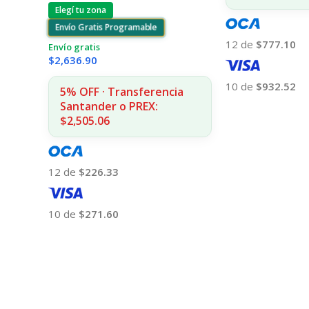
Elegí tu zona
Envío Gratis Programable
12 de
$777.10
Envío gratis
$
2,636.90
10 de
$932.52
5% OFF · Transferencia
Santander o PREX:
Añadir Al Carrito
$2,505.06
12 de
$226.33
10 de
$271.60
Añadir Al Carrito