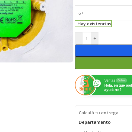
6+
Hay existencias
-
+
Ventas
Online
Hola, en que p
ayudarte?
Calculá tu entrega
Departamento