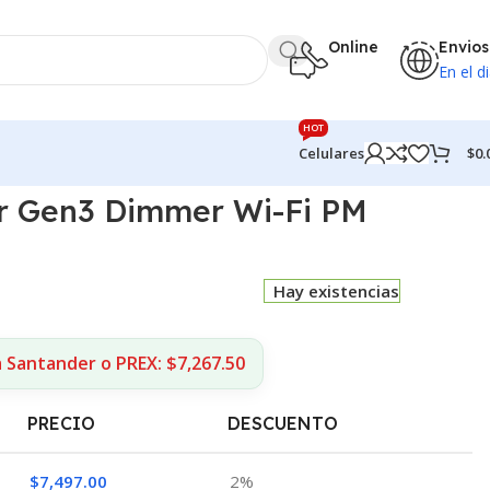
Online
Envios
En el di
HOT
$
0.
Celulares
r Gen3 Dimmer Wi-Fi PM
Hay existencias
 Santander o PREX: $7,267.50
PRECIO
DESCUENTO
$
7,497.00
2%