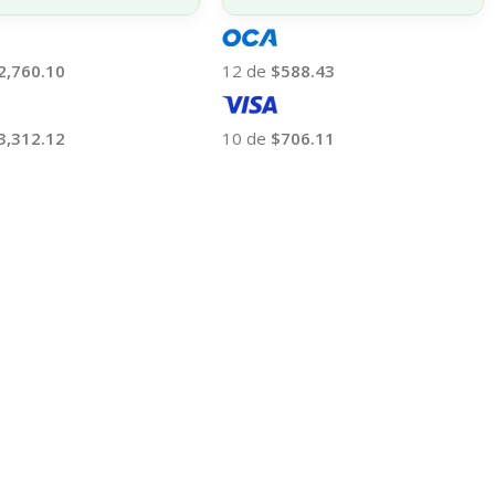
2,760.10
12 de
$588.43
3,312.12
10 de
$706.11
 Al Carrito
Añadir Al Carrito