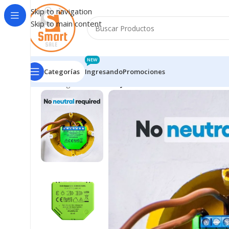
Skip to navigation
Skip to main content
NEW
Categorías
Ingresando
Promociones
Inicio
/
Ingresando
/
Shelly Dimmer Gen3 Dimmer Wi-F