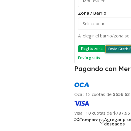
Zona / Barrio
Al elegir el barrio/zona s
Elegí tu zona
Envío Gratis
Envío gratis
Pagando con Mer
Oca
:
12 cuotas de
$656.63
Visa
:
10 cuotas de
$787.95
Agregar pro
Comparar
deseados