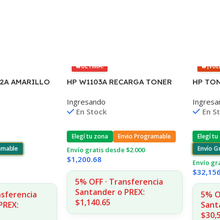
🔥
ÚLTIMA!
🔥
¡VUE
2A AMARILLO
HP W1103A RECARGA TONER
HP TON
A
103A NEVERSTOP
4240/4
Ingresando
Ingresa
1312
1000/1001/1020/1200 (B)
COPIAS
En Stock
En S
Elegí tu zona
Envio Programable
Elegí tu
ramable
Envío G
Envío gratis desde $2.000
$
1,200.68
Envío gr
$
32,15
5% OFF · Transferencia
Santander o PREX:
nsferencia
5% O
$1,140.65
PREX:
Sant
$30,