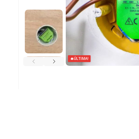
🔥
ÚLTIMA!