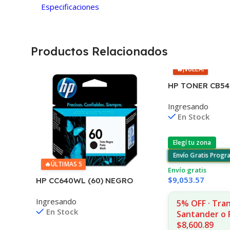
Especificaciones
Productos Relacionados
🔥
¡VUELA!
HP TONER CB54
125A 1400 COPI
Ingresando
1215/1515/1510/
En Stock
Elegí tu zona
Envío Gratis Prog
🔥
ÚLTIMAS 5
Envío gratis
$
9,053.57
HP CC640WL (60) NEGRO
D2530/60
Ingresando
F4580/F4280/F4480/D110
5% OFF · Tra
En Stock
Santander o 
$8,600.89