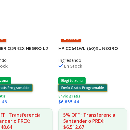
LA!
🔥
¡VUELA!
ER Q5942X NEGRO LJ
HP CC641WL (60)XL NEGRO
250/4350 20.000
D2530/60
ndo
Ingresando
 (D)
F4580/F4280/F4480/D110
tock
En Stock
 zona
Elegí tu zona
ratis Programable
Envío Gratis Programable
atis
Envío gratis
6.46
$
6,855.44
FF · Transferencia
5% OFF · Transferencia
ander o PREX:
Santander o PREX:
548.64
$6,512.67