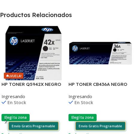
Productos Relacionados
🔥
¡VUELA!
HP TONER Q5942X NEGRO
HP TONER CB436A NEGRO
LJ 4240/4250/4350 20.000
LJ P1505/1505S/1120/1522
Ingresando
Ingresando
COPIAS (D)
2.000 COPIAS
En Stock
En Stock
Elegí tu zona
Elegí tu zona
Envío Gratis Programable
Envío Gratis Programable