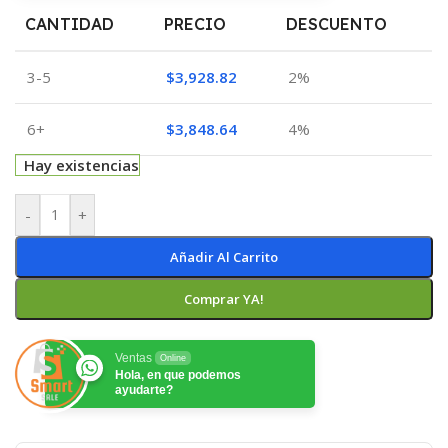
CANTIDAD
PRECIO
DESCUENTO
3-5
$
3,928.82
2%
6+
$
3,848.64
4%
Hay existencias
-
+
Añadir Al Carrito
Comprar YA!
Ventas
Online
Hola, en que podemos
ayudarte?