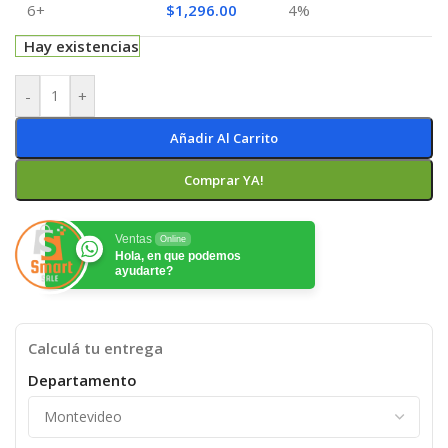
6+
$
1,296.00
4%
Hay existencias
-
+
Añadir Al Carrito
Comprar YA!
Ventas
Online
Hola, en que podemos
ayudarte?
Calculá tu entrega
Departamento