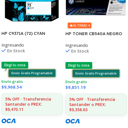
🔥
ÚLTIMAS 4
HP C9371A (72) CYAN
HP TONER CB540A NEGRO
T610/1100/1300/2300/770/
125A 2200 COPIAS
Ingresando
Ingresando
795/790 130ML UK
1215/1515/1510/1312
En Stock
En Stock
Elegí tu zona
Elegí tu zona
Envío Gratis Programable
Envío Gratis Programable
Envío gratis
Envío gratis
$
9,968.54
$
9,851.19
5% OFF · Transferencia
5% OFF · Transferencia
Santander o PREX:
Santander o PREX:
$9,470.11
$9,358.63