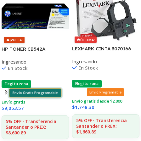
🔥
🔥
ÚLTIMA!
¡VUELA!
LEXMARK CINTA 3070166
HP TONER CB542A
2380/2390/2480/2580
AMARILLO 125A 1400 COPIA
Ingresando
Ingresando
4.000 CPS 11A3540
1215/1515/1510/1312
En Stock
En Stock
Elegí tu zona
Elegí tu zona
Envio Programable
Envío Gratis Programable
Envío gratis desde $2.000
Envío gratis
$
1,748.30
$
9,053.57
5% OFF · Transferencia
5% OFF · Transferencia
Santander o PREX:
Santander o PREX:
$1,660.89
$8,600.89