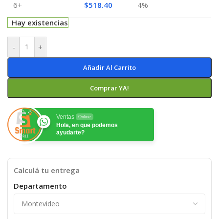
6+
$
518.40
4%
Hay existencias
-
+
Añadir Al Carrito
Comprar YA!
Ventas
Online
Hola, en que podemos
ayudarte?
Calculá tu entrega
Departamento