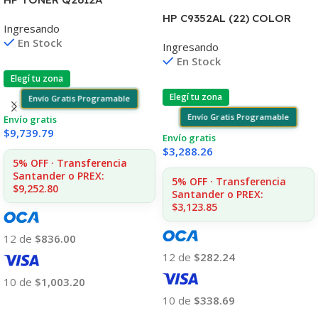
1010/1012/1015/20/22
HP C9352AL (22) COLOR
Ingresando
3015/30/50 MFC1005/1319
J3680/3920/3940/4140/435
En Stock
Ingresando
5 6ML (D)
En Stock
Elegí tu zona
Elegí tu zona
Envío Gratis Programable
Envío Gratis Programable
Envío gratis
$
9,739.79
Envío gratis
$
3,288.26
5% OFF · Transferencia
Santander o PREX:
5% OFF · Transferencia
$9,252.80
Santander o PREX:
$3,123.85
12 de
$836.00
12 de
$282.24
10 de
$1,003.20
10 de
$338.69
Añadir Al Carrito