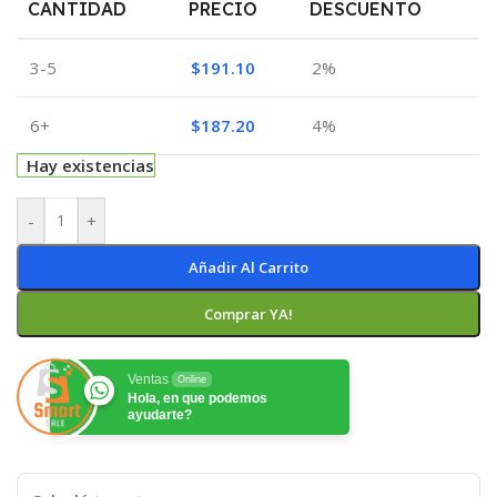
CANTIDAD
PRECIO
DESCUENTO
3-5
$
191.10
2%
6+
$
187.20
4%
Hay existencias
-
+
Añadir Al Carrito
Comprar YA!
Ventas
Online
Hola, en que podemos
ayudarte?