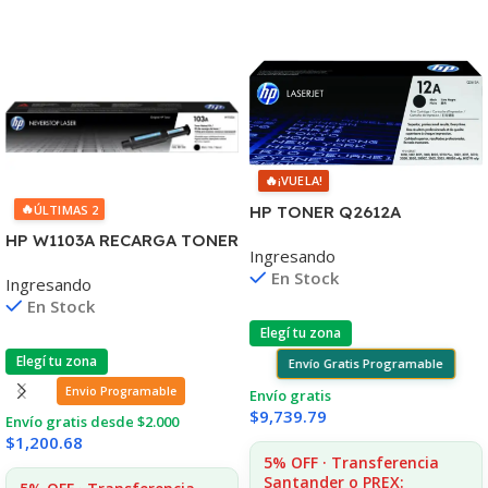
🔥
¡VUELA!
🔥
ÚLTIMAS 2
HP TONER Q2612A
1010/1012/1015/20/22
HP W1103A RECARGA TONER
Ingresando
3015/30/50 MFC1005/1319
103A NEVERSTOP
En Stock
Ingresando
1000/1001/1020/1200 (B)
En Stock
Elegí tu zona
Elegí tu zona
Envío Gratis Programable
Envio Programable
Envío gratis
$
9,739.79
Envío gratis desde $2.000
$
1,200.68
5% OFF · Transferencia
Santander o PREX: