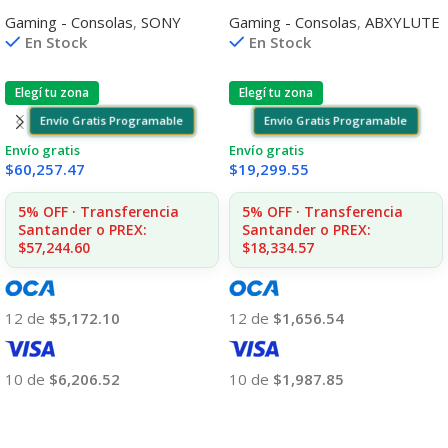
1tb Blu-ray Dvd Astro Bot +
Abxylute Gaming 7″ 4gb
Gaming - Consolas
,
SONY
Gaming - Consolas
,
ABXYLUTE
Gran Turismo 7
64gb
En Stock
En Stock
Elegí tu zona
Elegí tu zona
Envío Gratis Programable
Envío Gratis Programable
Envío gratis
Envío gratis
$
60,257.47
$
19,299.55
5% OFF · Transferencia
5% OFF · Transferencia
Santander o PREX:
Santander o PREX:
$57,244.60
$18,334.57
12 de
$5,172.10
12 de
$1,656.54
10 de
$6,206.52
10 de
$1,987.85
Añadir Al Carrito
Añadir Al Carrito