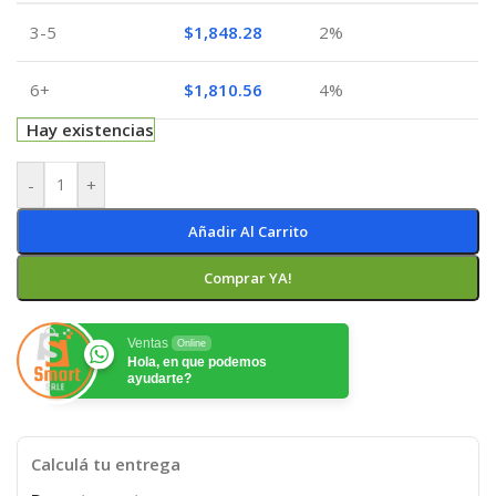
3-5
$
1,848.28
2%
6+
$
1,810.56
4%
Hay existencias
-
+
Añadir Al Carrito
Comprar YA!
Ventas
Online
Hola, en que podemos
ayudarte?
Calculá tu entrega