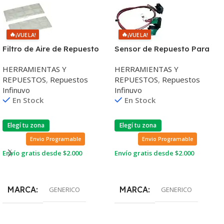
🔥
🔥
¡VUELA!
¡VUELA!
Filtro de Aire de Repuesto
Sensor de Repuesto Para
Para Aspiradora Infinuvo
Aspiradora Infinuvo QQ2
HERRAMIENTAS Y
HERRAMIENTAS Y
QQ2
REPUESTOS
,
Repuestos
REPUESTOS
,
Repuestos
Infinuvo
Infinuvo
En Stock
En Stock
Elegí tu zona
Elegí tu zona
Envio Programable
Envio Programable
Envío gratis desde $2.000
Envío gratis desde $2.000
Leer Más
Leer Más
MARCA
MARCA
GENERICO
GENERICO