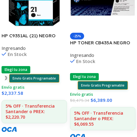
HP C9351AL (21) NEGRO
-25%
D2330/J3680/3920/40/4140
HP TONER CB435A NEGRO
Ingresando
/4355 7ML (D)
LJ P1005/P1006 1.500
En Stock
Ingresando
COPIAS
En Stock
Elegí tu zona
Elegí tu zona
Envío Gratis Programable
Envío Gratis Programable
Envío gratis
$
2,337.58
Envío gratis
$
6,389.00
$
8,475.34
5% OFF · Transferencia
Santander o PREX:
5% OFF · Transferencia
$2,220.70
Santander o PREX:
$6,069.55