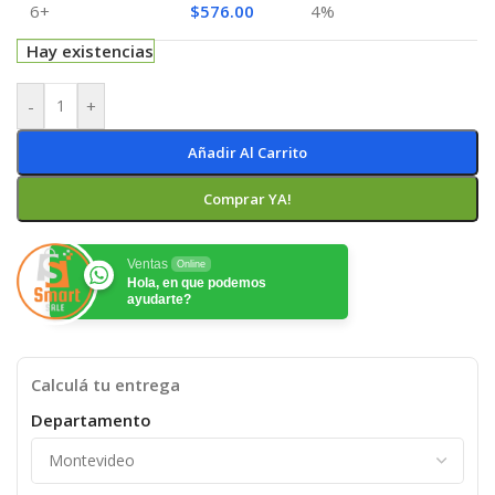
6+
$
576.00
4%
Hay existencias
-
+
Añadir Al Carrito
Comprar YA!
Ventas
Online
Hola, en que podemos
ayudarte?
Calculá tu entrega
Departamento