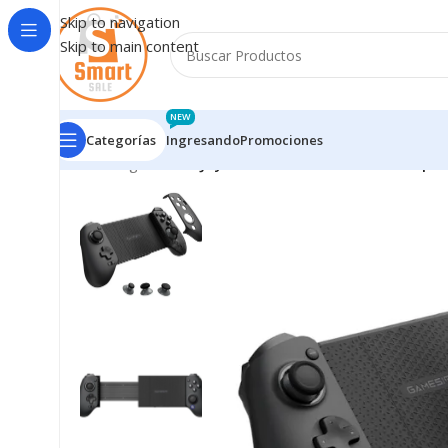
Skip to navigation
Skip to main content
NEW
Categorías
Ingresando
Promociones
Inicio
/
Ingresando
/
Joystick GameSir G8 Plus Multipl