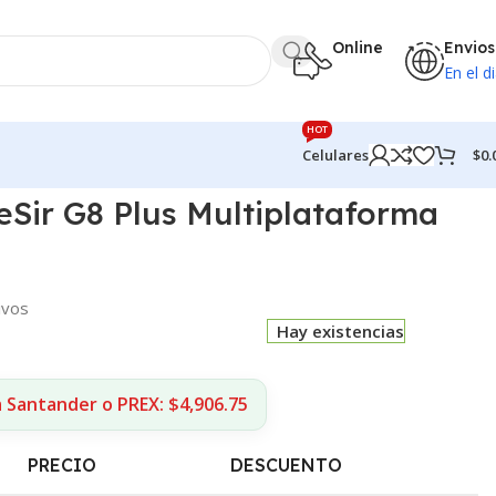
Online
Envios
En el di
HOT
$
0.
Celulares
Sir G8 Plus Multiplataforma
ivos
Hay existencias
 Santander o PREX: $4,906.75
PRECIO
DESCUENTO