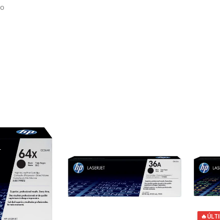
mo
🔥
ÚLT