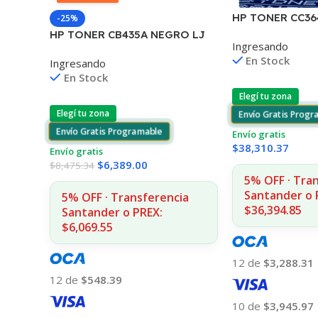
HP TONER CC3
-25%
P4010/4015/451
HP TONER CB435A NEGRO LJ
Ingresando
COPIAS
P1005/P1006 1.500 COPIAS
En Stock
Ingresando
En Stock
Elegí tu zona
Elegí tu zona
Envío Gratis Prog
Envío Gratis Programable
Envío gratis
$
38,310.37
Envío gratis
$
6,389.00
$
8,475.34
5% OFF · Tra
Santander o 
5% OFF · Transferencia
$36,394.85
Santander o PREX:
$6,069.55
12 de
$3,288.31
12 de
$548.39
10 de
$3,945.97