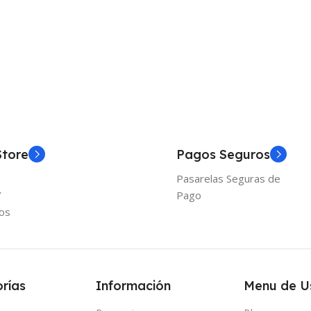
Añadir Al Carrito
Añadir
Store
Pagos Seguros
Pasarelas Seguras de
Y
Pago
os
rías
Información
Menu de U