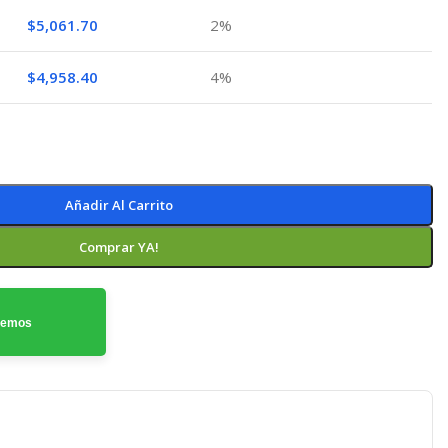
$
5,061.70
2%
$
4,958.40
4%
Añadir Al Carrito
Comprar YA!
odemos