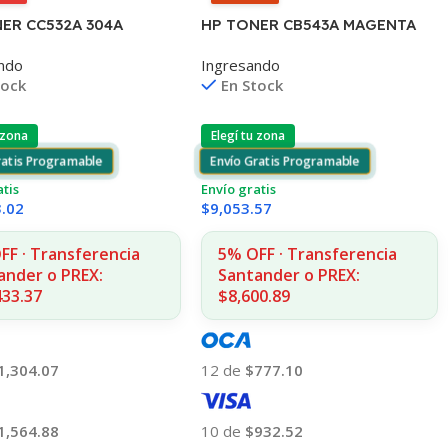
ER CC532A 304A
HP TONER CB543A MAGENTA
LLO
125A 1400 COPIAS
ndo
Ingresando
025/2030/2320 2.800
1215/1515/1510/1312
tock
En Stock
 zona
Elegí tu zona
ratis Programable
Envío Gratis Programable
atis
Envío gratis
3.02
$
9,053.57
FF · Transferencia
5% OFF · Transferencia
ander o PREX:
Santander o PREX:
433.37
$8,600.89
1,304.07
12 de
$777.10
1,564.88
10 de
$932.52