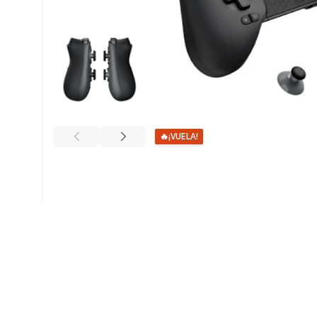
🔥
¡VUELA!