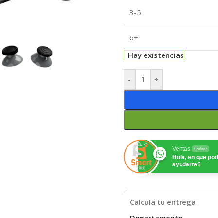
3-5
6+
Hay existencias
-
+
Ventas
Online
Hola, en que p
ayudarte?
Calculá tu entrega
Departamento