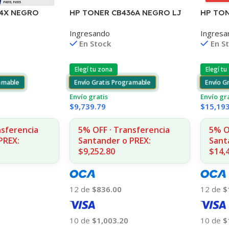
64X NEGRO
HP TONER CB436A NEGRO LJ
HP TON
5 24.000
P1505/1505S/1120/1522 2.000
AMARI
Ingresando
Ingresa
COPIAS
2020/2
En Stock
En S
CPS CP
Elegí tu zona
Elegí tu
ramable
Envío Gratis Programable
Envío G
Envío gratis
Envío gr
$
9,739.79
$
15,19
nsferencia
5% OFF · Transferencia
5% O
PREX:
Santander o PREX:
Sant
$9,252.80
$14,
12 de
$836.00
12 de
$
10 de
$1,003.20
10 de
$