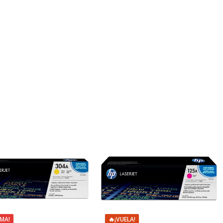
IMA!
🔥
¡VUELA!