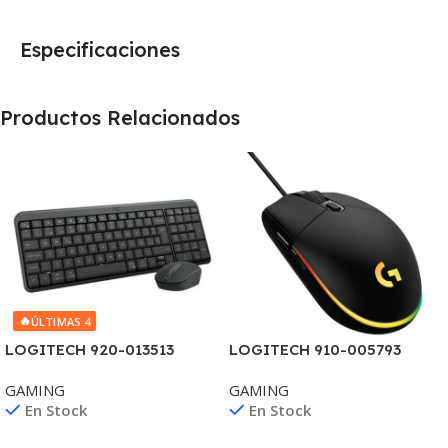
Especificaciones
Productos Relacionados
🔥
ÚLTIMAS 4
LOGITECH 920-013513
LOGITECH 910-005793
COMBO MK250 BT
MOUSE G203 GAMING
GAMING
GAMING
NEGRO USB PARA PROMO**
En Stock
En Stock